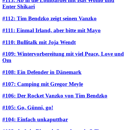
#113: Ab in die Lombardei mit Isas Womo und
Enter Shikari
#112: Tim Bendzko zeigt seinen Vanzko
#111: Einmal Irland, aber bitte mit Mayo
#110: Bullitalk mit Joja Wendt
#109: Wintervorbereitung mit viel Peace, Love und
Om
#108: Ein Defender in Dänemark
#107: Camping mit Gregor Meyle
#106: Der Rocket Vanzko von Tim Bendzko
#105: Go, Günni, go!
#104: Einfach unkaputtbar