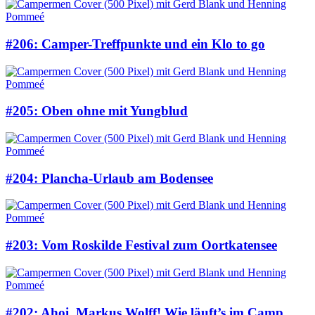
#206: Camper-Treffpunkte und ein Klo to go
#205: Oben ohne mit Yungblud
#204: Plancha-Urlaub am Bodensee
#203: Vom Roskilde Festival zum Oortkatensee
#202: Ahoi, Markus Wolff! Wie läuft’s im Camp