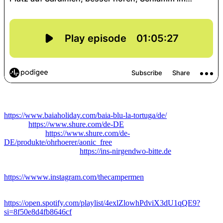
Links zur Folge
Camping Village Baia Blu La Tortuga
:
https://www.baiaholiday.com/baia-blu-la-tortuga/de/
Shure
:
https://www.shure.com/de-DE
Aonic Free
:
https://www.shure.com/de-
DE/produkte/ohrhoerer/aonic_free
Ins Nirgendwo, bitte!
:
https://ins-nirgendwo-bitte.de
Campermen auf Instagram
:
https://wwww.instagram.com/thecampermen
Campermen-Radio auf Spotify
:
https://open.spotify.com/playlist/4exlZlowhPdviX3dU1qQE9?
si=8f50e8d4fb8646cf