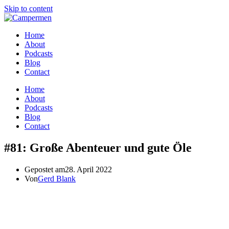
Skip to content
Home
About
Podcasts
Blog
Contact
Home
About
Podcasts
Blog
Contact
#81: Große Abenteuer und gute Öle
Gepostet am
28. April 2022
Von
Gerd Blank
Platz auf Sardinien, besser hören, Schlamm im Öltank, Australische
Klänge und eine Weltreise durch Deutschland
Am Ende einer Reise will man sich noch einmal sammeln, etwas