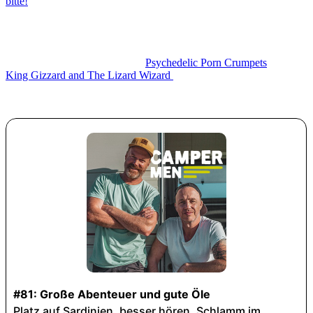
bitte!
“ und in ihren Büchern. Im Interview verrät sie, was sie am
Reisen reizt, wohin es sie immer wieder zieht und wie das ganze
möglichst nachhaltig funktioniert.
Nadine hat diesmal Musik aus Australien mitgebracht. Die Bands
haben so verrückte Namen wie
Psychedelic Porn Crumpets
oder
King Gizzard and The Lizard Wizard
. Nadine verrät, warum man
sich von den kruden Namen nicht abschrecken lassen und unbedingt
reinhören sollte.