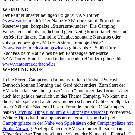
WERBUNG
Der Partner unserer heutigen Folge ist VANTourer
(
www.vantourer.de
). Der Name VANTourer steht für moderne
Kastenwagen, kompakte „Stauraumwunder“. Die Camping-
Fahrzeuge sind citytauglich und gleichzeitig komfortabel. Sie sind
perfekt für längere Camping Urlaube, spontane Kurztrips oder
Citytouren geeignet. Mit der Aktion „Sonnige Deals“
(
www.vantourer.de/sonnige-deals
) gibt es bis zu 5.000 Euro
Nachlass beim Kauf eines neuen Fahrzeuges der Marke
VANTourer. Eine Liste mit teilnehmenden Händlern gibt es hier:
www.vantourer.de/haendler
WERBUNG ENDE
Keine Sorge, Campermen ist und wird kein Fußball-Podcast.
Dennoch können Henning und Gerd nicht anders: Zum Start der
EM schnacken sie über „unser“ Team“ und über das Turnier. Aber
auch hier geht es natürlich um das Thema Camping. Wo kann mit
die Länderspiele mit anderen Campern schauen? Gibt es Stellplätze
in der Nähe der Stadien? Unsere Freunde von den Off-Campers
haben
Camping-Tipps rund um die Europameisterschaft
vorbereitet.
Weitere Tipps hat Pincamp zusammengestellt, zum Beispiel
Campingplätze in der Nähe von Spielstätten
oder
Campingplätze mit
Public Viewing
. Viel Spaß bei der EM, wo immer Ihr sie schaut.
Möge das beste Team gewinnen, solange der Name mit „Deutsche“