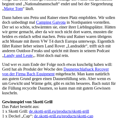
beginnt und „Nationalmannschaft“ endet und bei der Siegerehrung
„
Major Tom
“ läuft.
Dann haben uns Petra und Rainer einen Platz empfohlen. Wir sollen
doch unbedingt mal
Camping Gaivota
in Nordspanien vorstellen.
Der sei so schön, schwärmten sie, einer ihrer Lieblingsplätze. Hätten
wir gerne gemacht, aber da wir noch nicht dort waren, mussten die
beiden es einfach selbst machen. Petra und Rainer waren übrigens
acht Monate mit ihrem VW T4 durch Europa unterwegs. Eigentlich
fährt Rainer lieber seinen Land Rover „Landradde“, trifft sich mit
anderen Outdoor-Freaks und spricht mit ihnen in seinem Podcast
„
Landy und Leute
„. Hört doch mal rein.
Und wer es zum Ende der Folge noch etwas kuschelig haben will:
Gerd hat als Produkt der Woche den
Daunenschlafsack Recover
von der Firma Bach Equipment
mitgebracht. Man kann natürlich
aus gutem Grund gegen einen Daunenfüllung sein. Aber wenn es
um Gewicht und Wärme geht, gibt es nichts besseres. Bach nutzt für
die Füllung recycelte Daumen, so kann man mit gutem Gewissen
kuscheln.
Gewinnspiel von Skotti Grill
Das Paket besteht aus:
1 x Skotti Grill:
de.skotti-grill.eu/products/skotti-grill
1 x Deckel „Cap“:
de.skotti-grill.eu/products/skotti-cap