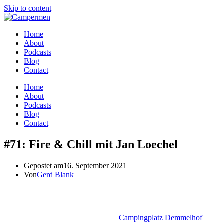
Skip to content
Home
About
Podcasts
Blog
Contact
Home
About
Podcasts
Blog
Contact
#71: Fire & Chill mit Jan Loechel
Gepostet am
16. September 2021
Von
Gerd Blank
Zurücklehnen, entspannen, die nächste Folge ist am Start. Los geht
es ganz relaxed nach Bad Tölz: Der
Campingplatz Demmelhof
ist