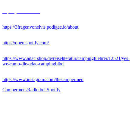
Jan Loechel
https://janloechel.de
Podcast
„3 Fragen von Elvis“
https://3fragenvonelvis.podigee.io/about
„Singing with the Birds“
https://open.spotify.com/
„Die Camping-Bibel“
https://www.adac-shop.de/reiseliteratur/campingfuehrer/12521/yes-
we-camp-die-adac-campingbibel
Campermen
auf Instagram:
https://www.instagram.com/thecampermen
Campermen-Radio bei Spotify