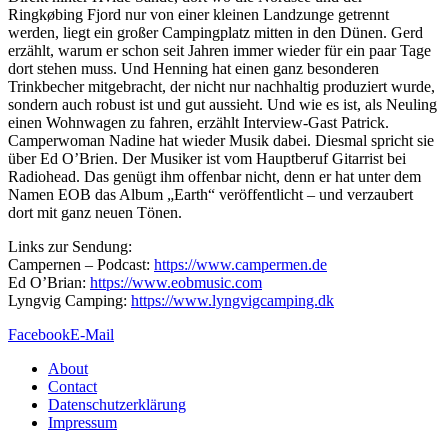
Ringkøbing Fjord nur von einer kleinen Landzunge getrennt
werden, liegt ein großer Campingplatz mitten in den Dünen. Gerd
erzählt, warum er schon seit Jahren immer wieder für ein paar Tage
dort stehen muss. Und Henning hat einen ganz besonderen
Trinkbecher mitgebracht, der nicht nur nachhaltig produziert wurde,
sondern auch robust ist und gut aussieht. Und wie es ist, als Neuling
einen Wohnwagen zu fahren, erzählt Interview-Gast Patrick.
Camperwoman Nadine hat wieder Musik dabei. Diesmal spricht sie
über Ed O’Brien. Der Musiker ist vom Hauptberuf Gitarrist bei
Radiohead. Das genügt ihm offenbar nicht, denn er hat unter dem
Namen EOB das Album „Earth“ veröffentlicht – und verzaubert
dort mit ganz neuen Tönen.
Links zur Sendung:
Campernen – Podcast:
https://www.campermen.de
Ed O’Brian:
https://www.eobmusic.com
Lyngvig Camping:
https://www.lyngvigcamping.dk
Facebook
E-Mail
About
Contact
Datenschutzerklärung
Impressum