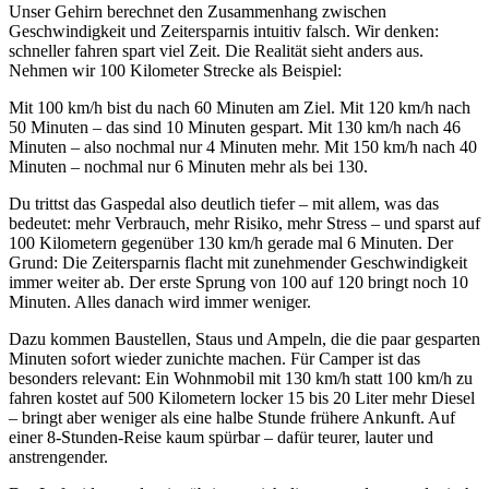
Unser Gehirn berechnet den Zusammenhang zwischen
Geschwindigkeit und Zeitersparnis intuitiv falsch. Wir denken:
schneller fahren spart viel Zeit. Die Realität sieht anders aus.
Nehmen wir 100 Kilometer Strecke als Beispiel:
Mit 100 km/h bist du nach 60 Minuten am Ziel. Mit 120 km/h nach
50 Minuten – das sind 10 Minuten gespart. Mit 130 km/h nach 46
Minuten – also nochmal nur 4 Minuten mehr. Mit 150 km/h nach 40
Minuten – nochmal nur 6 Minuten mehr als bei 130.
Du trittst das Gaspedal also deutlich tiefer – mit allem, was das
bedeutet: mehr Verbrauch, mehr Risiko, mehr Stress – und sparst auf
100 Kilometern gegenüber 130 km/h gerade mal 6 Minuten. Der
Grund: Die Zeitersparnis flacht mit zunehmender Geschwindigkeit
immer weiter ab. Der erste Sprung von 100 auf 120 bringt noch 10
Minuten. Alles danach wird immer weniger.
Dazu kommen Baustellen, Staus und Ampeln, die die paar gesparten
Minuten sofort wieder zunichte machen. Für Camper ist das
besonders relevant: Ein Wohnmobil mit 130 km/h statt 100 km/h zu
fahren kostet auf 500 Kilometern locker 15 bis 20 Liter mehr Diesel
– bringt aber weniger als eine halbe Stunde frühere Ankunft. Auf
einer 8-Stunden-Reise kaum spürbar – dafür teurer, lauter und
anstrengender.