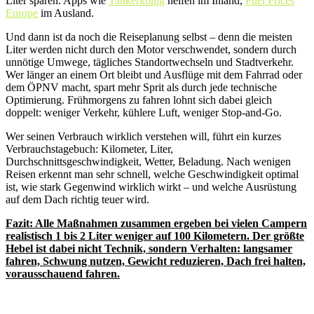
Liter sparen. Apps wie
Tankerkönig
helfen im Inland,
Fuel Prices
Europe
im Ausland.
Und dann ist da noch die Reiseplanung selbst – denn die meisten
Liter werden nicht durch den Motor verschwendet, sondern durch
unnötige Umwege, tägliches Standortwechseln und Stadtverkehr.
Wer länger an einem Ort bleibt und Ausflüge mit dem Fahrrad oder
dem ÖPNV macht, spart mehr Sprit als durch jede technische
Optimierung. Frühmorgens zu fahren lohnt sich dabei gleich
doppelt: weniger Verkehr, kühlere Luft, weniger Stop-and-Go.
Wer seinen Verbrauch wirklich verstehen will, führt ein kurzes
Verbrauchstagebuch: Kilometer, Liter,
Durchschnittsgeschwindigkeit, Wetter, Beladung. Nach wenigen
Reisen erkennt man sehr schnell, welche Geschwindigkeit optimal
ist, wie stark Gegenwind wirklich wirkt – und welche Ausrüstung
auf dem Dach richtig teuer wird.
Fazit: Alle Maßnahmen zusammen ergeben bei vielen Campern
realistisch 1 bis 2 Liter weniger auf 100 Kilometern. Der größte
Hebel ist dabei nicht Technik, sondern Verhalten: langsamer
fahren, Schwung nutzen, Gewicht reduzieren, Dach frei halten,
vorausschauend fahren.