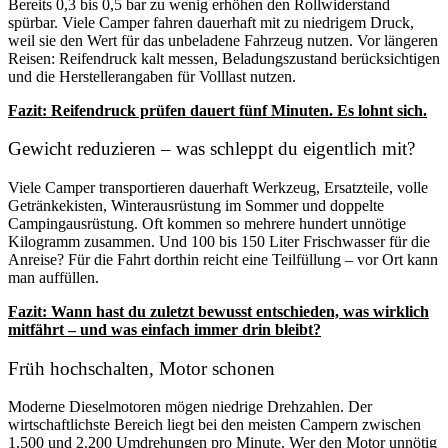
Bereits 0,3 bis 0,5 bar zu wenig erhöhen den Rollwiderstand
spürbar. Viele Camper fahren dauerhaft mit zu niedrigem Druck,
weil sie den Wert für das unbeladene Fahrzeug nutzen. Vor längeren
Reisen: Reifendruck kalt messen, Beladungszustand berücksichtigen
und die Herstellerangaben für Volllast nutzen.
Fazit: Reifendruck prüfen dauert fünf Minuten. Es lohnt sich.
Gewicht reduzieren – was schleppt du eigentlich mit?
Viele Camper transportieren dauerhaft Werkzeug, Ersatzteile, volle
Getränkekisten, Winterausrüstung im Sommer und doppelte
Campingausrüstung. Oft kommen so mehrere hundert unnötige
Kilogramm zusammen. Und 100 bis 150 Liter Frischwasser für die
Anreise? Für die Fahrt dorthin reicht eine Teilfüllung – vor Ort kann
man auffüllen.
Fazit: Wann hast du zuletzt bewusst entschieden, was wirklich
mitfährt – und was einfach immer drin bleibt?
Früh hochschalten, Motor schonen
Moderne Dieselmotoren mögen niedrige Drehzahlen. Der
wirtschaftlichste Bereich liegt bei den meisten Campern zwischen
1.500 und 2.200 Umdrehungen pro Minute. Wer den Motor unnötig