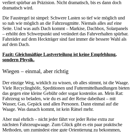
verliert spürbar an Präzision. Nicht dramatisch, bis es dann doch
dramatisch wird.
Die Faustregel ist simpel: Schwere Lasten so tief wie möglich und
so nah wie möglich an die Fahrzeugmitte. Niemals alles auf eine
Seite. Und was aufs Dach kommt – Markise, Dachbox, Solarpanels
– erhöht den Schwerpunkt und verändert das Fahrverhalten spürbar.
Fahrräder auf dem Heckträger sind fast immer die bessere Wahl als
auf dem Dach.
Fazit: Gleichmäßige Lastverteilung ist keine Empfehlung,
sondern Physik.
Wiegen – einmal, aber richtig
Der einzige Weg, wirklich zu wissen, ob alles stimmt, ist die Waage.
Viele Recyclinghöfe, Speditionen und Futtermittelhandlungen bieten
das gegen eine kleine Gebühr oder sogar kostenlos an. Mein Rat:
Fahrzeug so beladen, wie du es auf der Reise dabeihast – mit
Wasser, Gas, Gepäck und allen Personen. Dann einmal auf die
Waage. Was danach kommt, ist kein Rätsel mehr.
Aber mal ehrlich – nicht jeder fährt vor jeder Reise extra zur
nächsten Fahrzeugwaage. Zum Glück gibt es ein paar praktische
Methoden, um zumindest eine gute Orientierung zu bekommen,