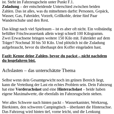
ist. Steht im Fahrzeugschein unter Punkt F.1.
Zuladung
– der entscheidende Unterschied zwischen beiden
Zahlen. Das ist alles, was du mitnehmen darfst: Personen, Gepäck,
Wasser, Gas, Fahrräder, Vorzelt, Grillkohle, deine fünf Paar
Wanderschuhe und den Rest.
Das klingt nach viel Spielraum – ist es aber oft nicht. Ein vollständig
befüllter Frischwassertank allein wiegt schnell 100 Kilogramm.
Zwei Erwachsene bringen weitere 150 Kilo mit. Fahrräder auf dem
Träger? Nochmal 30 bis 50 Kilo. Und plötzlich ist die Zuladung
aufgebraucht, bevor du überhaupt den Koffer eingeladen hast.
Fazit: Kenne deine Zahlen, bevor du packst – nicht nachdem
du losgefahren bist.
Achslasten – das unterschätzte Thema
Selbst wenn dein Gesamtgewicht noch im grünen Bereich liegt,
kann die Verteilung der Last ein echtes Problem sein. Dein Fahrzeug
hat eine
Vorderachslast
und eine
Hinterachslast
– beide haben
eigene Maximalwerte, die ebenfalls im Fahrzeugschein stehen.
Wer alles Schwere nach hinten packt – Wasserkanister, Werkzeug,
Bierkisten, den schweren Campingtisch – überlastet die Hinterachse.
Das Fahrzeug wird hinten tief, vorne leicht, und die Lenkung