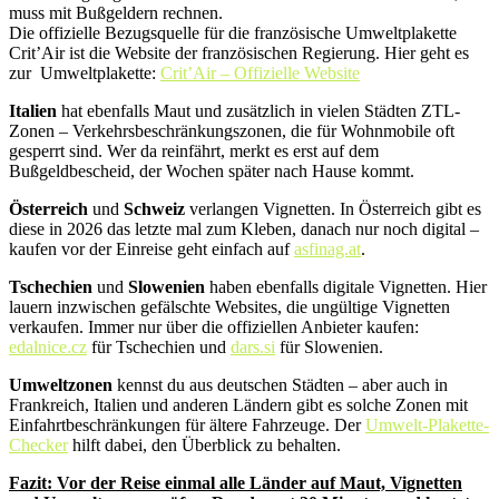
muss mit Bußgeldern rechnen.
Die offizielle Bezugsquelle für die französische Umweltplakette
Crit’Air ist die Website der französischen Regierung. Hier geht es
zur Umweltplakette:
Crit’Air – Offizielle Website
Italien
hat ebenfalls Maut und zusätzlich in vielen Städten ZTL-
Zonen – Verkehrsbeschränkungszonen, die für Wohnmobile oft
gesperrt sind. Wer da reinfährt, merkt es erst auf dem
Bußgeldbescheid, der Wochen später nach Hause kommt.
Österreich
und
Schweiz
verlangen Vignetten. In Österreich gibt es
diese in 2026 das letzte mal zum Kleben, danach nur noch digital –
kaufen vor der Einreise geht einfach auf
asfinag.at
.
Tschechien
und
Slowenien
haben ebenfalls digitale Vignetten. Hier
lauern inzwischen gefälschte Websites, die ungültige Vignetten
verkaufen. Immer nur über die offiziellen Anbieter kaufen:
edalnice.cz
für Tschechien und
dars.si
für Slowenien.
Umweltzonen
kennst du aus deutschen Städten – aber auch in
Frankreich, Italien und anderen Ländern gibt es solche Zonen mit
Einfahrtbeschränkungen für ältere Fahrzeuge. Der
Umwelt-Plakette-
Checker
hilft dabei, den Überblick zu behalten.
Fazit: Vor der Reise einmal alle Länder auf Maut, Vignetten