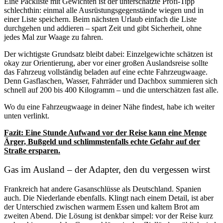
Eine Packliste mit Gewichten ist der unterschätzte Profi-Tipp
schlechthin: einmal alle Ausrüstungsgegenstände wiegen und in
einer Liste speichern. Beim nächsten Urlaub einfach die Liste
durchgehen und addieren – spart Zeit und gibt Sicherheit, ohne
jedes Mal zur Waage zu fahren.
Der wichtigste Grundsatz bleibt dabei: Einzelgewichte schätzen ist
okay zur Orientierung, aber vor einer großen Auslandsreise sollte
das Fahrzeug vollständig beladen auf eine echte Fahrzeugwaage.
Denn Gasflaschen, Wasser, Fahrräder und Dachbox summieren sich
schnell auf 200 bis 400 Kilogramm – und die unterschätzen fast alle.
Wo du eine Fahrzeugwaage in deiner Nähe findest, habe ich weiter
unten verlinkt.
Fazit: Eine Stunde Aufwand vor der Reise kann eine Menge
Ärger, Bußgeld und schlimmstenfalls echte Gefahr auf der
Straße ersparen.
Gas im Ausland – der Adapter, den du vergessen wirst
Frankreich hat andere Gasanschlüsse als Deutschland. Spanien
auch. Die Niederlande ebenfalls. Klingt nach einem Detail, ist aber
der Unterschied zwischen warmem Essen und kaltem Brot am
zweiten Abend. Die Lösung ist denkbar simpel: vor der Reise kurz