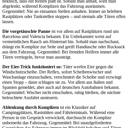
hektisch, dass ein Reifen platt ist. Sobald man anhält, wird man
abgelenkt, während Komplizen das Fahrzeug ausräumen.
Gegenmittel: Nie an einsamen Stellen anhalten. Immer an belebten
Rastplätzen oder Tankstellen stoppen – und niemals alle Türen offen
lassen.
Die vorgetäuschte Panne
ist vor allem auf Rastplätzen rund um
Barcelona und Valencia bekannt. Ein Unbekannter weist auf
vermeintlichen Rauch am Hinterrad hin. Sobald man nachschaut,
drängt ein Komplize zur Seite und greift Handtasche oder Rucksack
aus dem Fahrzeug. Gegenmittel: Bei fremden Helfern immer alle
Türen verriegeln, bevor man aussteigt.
Der Eier-Trick funktioniert so:
Täter werfen Eier gegen die
Windschutzscheibe. Der Reflex, sofort Scheibenwischer und
Waschanlage einzuschalten, verschmiert die Scheibe und erzwingt
einen Stopp – dann schlagen sie zu. Vor allem aus Italien und
Spanien gemeldet, aber auch auf deutschen Autobahnen bekannt.
Gegenmittel: Wischer nicht einschalten, ruhig bleiben, die nächste
beleuchtete Ausfahrt ansteuern.
Ablenkung durch Komplizen
ist ein Klassiker auf
Campingplätzen, Raststätten und Fährterminals. Während eine
Person in ein Gespräch verwickelt, durchsucht ein Komplize
unbemerkt das Fahrzeug. Gegenmittel: Bei unaufgeforderten
Gesprächen das Fahrzeug immer im Blickfeld behalten und Türen