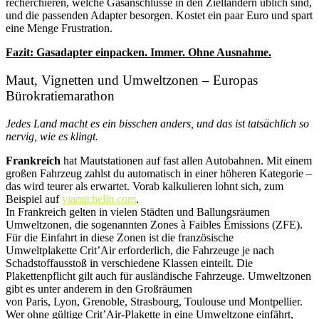
recherchieren, welche Gasanschlüsse in den Zielländern üblich sind,
und die passenden Adapter besorgen. Kostet ein paar Euro und spart
eine Menge Frustration.
Fazit: Gasadapter einpacken. Immer. Ohne Ausnahme.
Maut, Vignetten und Umweltzonen – Europas
Bürokratiemarathon
Jedes Land macht es ein bisschen anders, und das ist tatsächlich so
nervig, wie es klingt.
Frankreich
hat Mautstationen auf fast allen Autobahnen. Mit einem
großen Fahrzeug zahlst du automatisch in einer höheren Kategorie –
das wird teurer als erwartet. Vorab kalkulieren lohnt sich, zum
Beispiel auf
viamichelin.com
.
In Frankreich gelten in vielen Städten und Ballungsräumen
Umweltzonen, die sogenannten Zones à Faibles Émissions (ZFE).
Für die Einfahrt in diese Zonen ist die französische
Umweltplakette Crit’Air erforderlich, die Fahrzeuge je nach
Schadstoffausstoß in verschiedene Klassen einteilt. Die
Plakettenpflicht gilt auch für ausländische Fahrzeuge. Umweltzonen
gibt es unter anderem in den Großräumen
von Paris, Lyon, Grenoble, Strasbourg, Toulouse und Montpellier.
Wer ohne gültige Crit’Air-Plakette in eine Umweltzone einfährt,