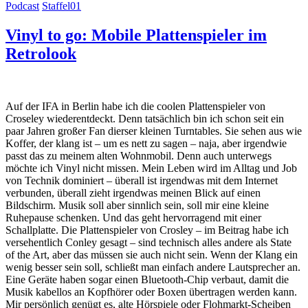
Podcast
Staffel01
Vinyl to go: Mobile Plattenspieler im
Retrolook
Auf der IFA in Berlin habe ich die coolen Plattenspieler von
Croseley wiederentdeckt. Denn tatsächlich bin ich schon seit ein
paar Jahren großer Fan dierser kleinen Turntables. Sie sehen aus wie
Koffer, der klang ist – um es nett zu sagen – naja, aber irgendwie
passt das zu meinem alten Wohnmobil. Denn auch unterwegs
möchte ich Vinyl nicht missen. Mein Leben wird im Alltag und Job
von Technik dominiert – überall ist irgendwas mit dem Internet
verbunden, überall zieht irgendwas meinen Blick auf einen
Bildschirm. Musik soll aber sinnlich sein, soll mir eine kleine
Ruhepause schenken. Und das geht hervorragend mit einer
Schallplatte. Die Plattenspieler von Crosley – im Beitrag habe ich
versehentlich Conley gesagt – sind technisch alles andere als State
of the Art, aber das müssen sie auch nicht sein. Wenn der Klang ein
wenig besser sein soll, schließt man einfach andere Lautsprecher an.
Eine Geräte haben sogar einen Bluetooth-Chip verbaut, damit die
Musik kabellos an Kopfhörer oder Boxen übertragen werden kann.
Mir persönlich genügt es, alte Hörspiele oder Flohmarkt-Scheiben