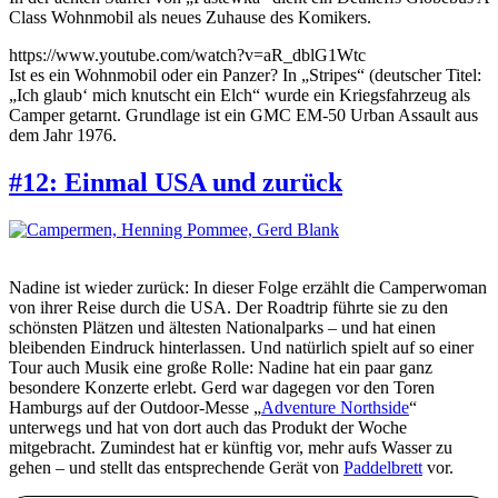
Class Wohnmobil als neues Zuhause des Komikers.
https://www.youtube.com/watch?v=aR_dblG1Wtc
Ist es ein Wohnmobil oder ein Panzer? In „Stripes“ (deutscher Titel:
„Ich glaub‘ mich knutscht ein Elch“ wurde ein Kriegsfahrzeug als
Camper getarnt. Grundlage ist ein GMC EM-50 Urban Assault aus
dem Jahr 1976.
#12: Einmal USA und zurück
Nadine ist wieder zurück: In dieser Folge erzählt die Camperwoman
von ihrer Reise durch die USA. Der Roadtrip führte sie zu den
schönsten Plätzen und ältesten Nationalparks – und hat einen
bleibenden Eindruck hinterlassen. Und natürlich spielt auf so einer
Tour auch Musik eine große Rolle: Nadine hat ein paar ganz
besondere Konzerte erlebt. Gerd war dagegen vor den Toren
Hamburgs auf der Outdoor-Messe „
Adventure Northside
“
unterwegs und hat von dort auch das Produkt der Woche
mitgebracht. Zumindest hat er künftig vor, mehr aufs Wasser zu
gehen – und stellt das entsprechende Gerät von
Paddelbrett
vor.