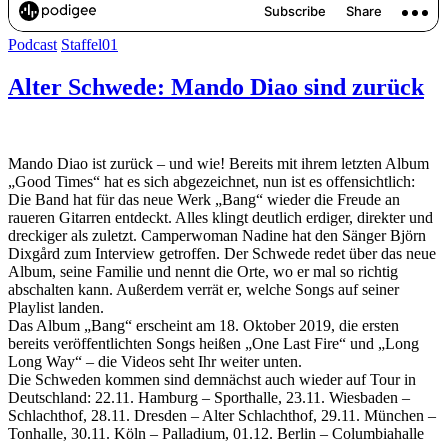
Podcast
Staffel01
Alter Schwede: Mando Diao sind zurück
Mando Diao ist zurück – und wie! Bereits mit ihrem letzten Album
„Good Times“ hat es sich abgezeichnet, nun ist es offensichtlich:
Die Band hat für das neue Werk „Bang“ wieder die Freude an
raueren Gitarren entdeckt. Alles klingt deutlich erdiger, direkter und
dreckiger als zuletzt. Camperwoman Nadine hat den Sänger Björn
Dixgård zum Interview getroffen. Der Schwede redet über das neue
Album, seine Familie und nennt die Orte, wo er mal so richtig
abschalten kann. Außerdem verrät er, welche Songs auf seiner
Playlist landen.
Das Album „Bang“ erscheint am 18. Oktober 2019, die ersten
bereits veröffentlichten Songs heißen „One Last Fire“ und „Long
Long Way“ – die Videos seht Ihr weiter unten.
Die Schweden kommen sind demnächst auch wieder auf Tour in
Deutschland: 22.11. Hamburg – Sporthalle, 23.11. Wiesbaden –
Schlachthof, 28.11. Dresden – Alter Schlachthof, 29.11. München –
Tonhalle, 30.11. Köln – Palladium, 01.12. Berlin – Columbiahalle