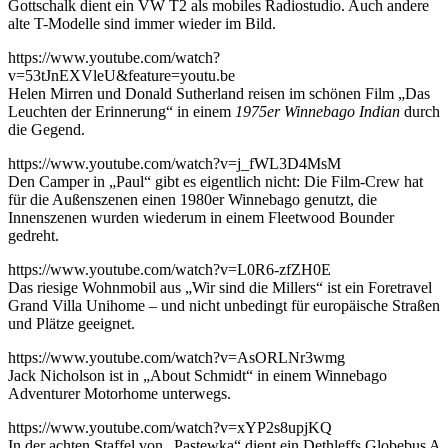
Gottschalk dient ein VW T2 als mobiles Radiostudio. Auch andere
alte T-Modelle sind immer wieder im Bild.
https://www.youtube.com/watch?
v=53tJnEXVleU&feature=youtu.be
Helen Mirren und Donald Sutherland reisen im schönen Film „Das
Leuchten der Erinnerung“ in einem
1975er Winnebago Indian
durch
die Gegend.
https://www.youtube.com/watch?v=j_fWL3D4MsM
Den Camper in „Paul“ gibt es eigentlich nicht: Die Film-Crew hat
für die Außenszenen einen 1980er Winnebago genutzt, die
Innenszenen wurden wiederum in einem Fleetwood Bounder
gedreht.
https://www.youtube.com/watch?v=L0R6-zfZH0E
Das riesige Wohnmobil aus „Wir sind die Millers“ ist ein Foretravel
Grand Villa Unihome – und nicht unbedingt für europäische Straßen
und Plätze geeignet.
https://www.youtube.com/watch?v=AsORLNr3wmg
Jack Nicholson ist in „About Schmidt“ in einem Winnebago
Adventurer Motorhome unterwegs.
https://www.youtube.com/watch?v=xYP2s8upjKQ
In der achten Staffel von „Pastewka“ dient ein Dethleffs Globebus A