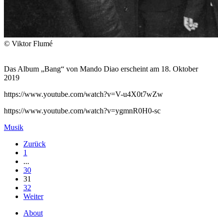
© Viktor Flumé
Das Album „Bang“ von Mando Diao erscheint am 18. Oktober
2019
https://www.youtube.com/watch?v=V-u4X0t7wZw
https://www.youtube.com/watch?v=ygmnR0H0-sc
Musik
Zurück
1
...
30
31
32
Weiter
About