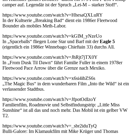
camper auf. Legendär ist der Spruch „Lei-M – starker Stoff“.
https://www.youtube.com/watch?v=HhesaQXLuRY
In der Kultserie „Breaking Bad“ dient ein 1986er Fleetwood
Bounder als mobiles Meth-Labor.
https://www.youtube.com/watch?v=kGIM_yNzeUo
In „Spaceballs“ fliegen Lone Star und Barf mit der
Eagle 5
(eigentlich ein 1986er Winnebago Chieftain 33) durchs All.
https://www.youtube.com/watch?v=JhRjt7jTX0Y
In „From Dusk Til Dawn“ fährt Familie Fuller in einem 1978er
Fleetwood Pace Arrow über die Grenze nach Mexiko.
https://www.youtube.com/watch?v=x6si4ibZS6s
„The Magic Bus“ in dem wunderbaren Film „Into the Wild“ ist ein
verlassender Stadtbus.
https://www.youtube.com/watch?v=JfpotOdIzoY
Familienfilm, Roadmovie und Selbstfindungstrip: „Little Miss
Sunshine“ ist all das und noch mehr. Das Mobil ist ein gelber VW
T2.
https://www.youtube.com/watch?v=_sbr2iduTyQ
Bulli-Galore: Im Klamaukfilm mit Mike Krüger und Thomas