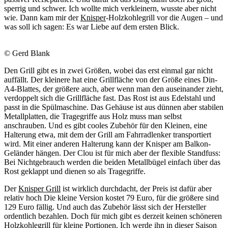
sperrig und schwer. Ich wollte mich verkleinern, wusste aber nicht
wie. Dann kam mir der
Knisper
-Holzkohlegrill vor die Augen – und
was soll ich sagen: Es war Liebe auf dem ersten Blick.
© Gerd Blank
Den Grill gibt es in zwei Größen, wobei das erst einmal gar nicht
auffällt. Der kleinere hat eine Grillfläche von der Größe eines Din-
A4-Blattes, der größere auch, aber wenn man den auseinander zieht,
verdoppelt sich die Grillfläche fast. Das Rost ist aus Edelstahl und
passt in die Spülmaschine. Das Gehäuse ist aus dünnen aber stabilen
Metallplatten, die Tragegriffe aus Holz muss man selbst
anschrauben. Und es gibt cooles Zubehör für den Kleinen, eine
Halterung etwa, mit dem der Grill am Fahrradlenker transportiert
wird. Mit einer anderen Halterung kann der Knisper am Balkon-
Geländer hängen. Der Clou ist für mich aber der flexible Standfuss:
Bei Nichtgebrauch werden die beiden Metallbügel einfach über das
Rost geklappt und dienen so als Tragegriffe.
Der
Knisper Grill
ist wirklich durchdacht, der Preis ist dafür aber
relativ hoch Die kleine Version kostet 79 Euro, für die größere sind
129 Euro fällig. Und auch das Zubehör lässt sich der Hersteller
ordentlich bezahlen. Doch für mich gibt es derzeit keinen schöneren
Holzkohlegrill für kleine Portionen. Ich werde ihn in dieser Saison