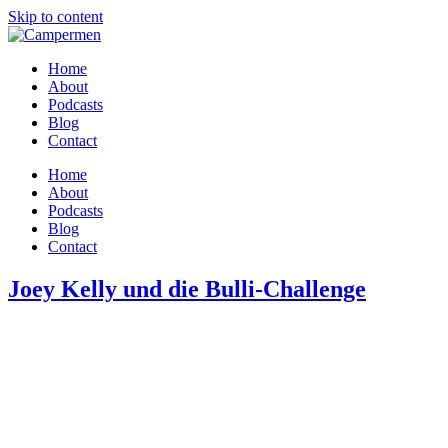
Skip to content
Home
About
Podcasts
Blog
Contact
Home
About
Podcasts
Blog
Contact
Joey Kelly und die Bulli-Challenge
Es klingt erst einmal wie eine verrückte Idee: Mit einem 50 Jahre alt
reicht: Er fährt ohne Geld. Jede Tankfüllung, jedes Essen und jede Re
verrückte Dinge erfolgreich umsetzt.