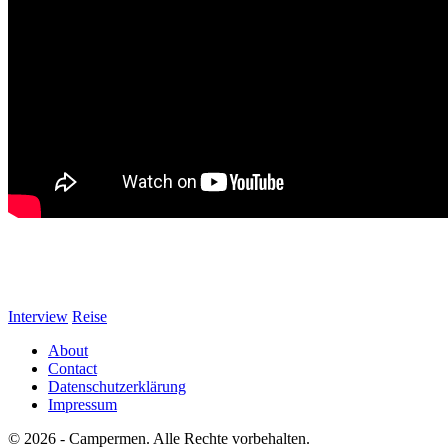
In Campermen #68 „Im Bulli nach China mit Joey Kelly“ berichtet Joe
Es geht um Begegnungen mit tollen Menschen und fantastische Landscha
tun.
Interview
Reise
About
Contact
Datenschutzerklärung
Impressum
© 2026 - Campermen. Alle Rechte vorbehalten.