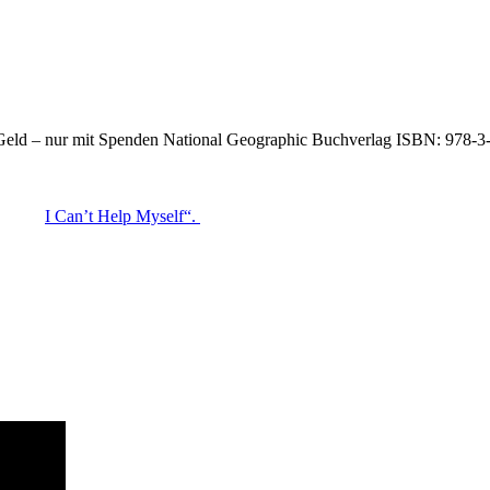
n-Wettbewerben teilgenommen hat. Er durchquerte zu Fuß Deutschland v
nt in der Tasche. Er aß drei Wochen nichts und nahm bei dieser ganz
ch ja, und dann macht er auch noch ab und zu Musik: Er ist ein Teil der
 Geld – nur mit Spenden National Geographic Buchverlag ISBN: 978-
heinlich noch untertreiben. 1972 in Spanien geboren, reiste er die er
ilie verdiente schon früh ihr Geld mit Straßenmusik, sie wurden imm
 oder „
I Can’t Help Myself“.
Mehr als 20 Millionen Alben verkaufte di
lügen, eine ganz andere – und nicht weniger erfolgreiche Kariere hinz
 nur selbst auf der Suche nach der nächsten Höchstleistung, sondern in
die Welt – und Joey zeigt immer wieder, wie man diese umsetzt.