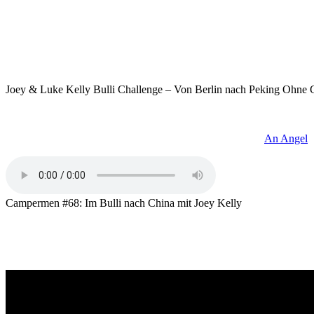
Er war der erste Mensch, der in einem Jahr weltweit an acht Iron Ma
von Los Angeles nach New York aufgemacht – ebenfalls ohne einen Ce
Läufen teil, dass er sie wahrscheinlich gar nicht mehr zählen kann. A
ausverkaufte Tournee gespielt hatte.
Joey & Luke Kelly Bulli Challenge – Von Berlin nach Peking Ohne
Ja, wenn man das Leben von Joey Kelly extrem nennt, man würde wahrsc
einem Camper, später in einem umgebauten Doppeldecker-Bus. Die Fam
Jahren mit dem Album „Over the Hump“ und Songs wie „
An Angel
“
Campermen #68: Im Bulli nach China mit Joey Kelly
Nur wenigen Künstlern gelingt es, nach solchen musikalischen Höhenf
viel zu langweilig. Inzwischen der mehrfache Famlienvater nicht mehr
ihre vermeintlichen Grenzen zu gehen. Denn verrückte Ideen braucht 