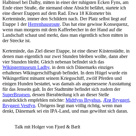
Halbinsel bei Dalby, mitten in einer der ruhigsten Ecken Fyns, am
Ende einer Straße, die niemand ohne Absicht befährt, startete ich
eine dieser Etappen auf dem Rad. Etwa 18 Kilometer bis
Kerteminde, immer den Schildern nach. Der Platz selbst liegt auf
Etappe 1 der
Herrenhausroute
. Das hat eine gewisse Konsequenz,
wenn man morgens mit dem Kaffeebecher in der Hand auf die
Landschaft schaut und merkt, dass man eigentlich schon mitten in
der Strecke ist.
Kerteminde, das Ziel dieser Etappe, ist eine dieser Küstenstädte, in
denen man eigentlich nur zwei Stunden bleiben wollte, dann aber
vier Stunden bleibt. Gleich nebenan befindet sich das
Wikingermuseum Ladby
, in dem sich Dänemarks einziges
erhaltenes Wikingerschiffsgrab befindet. In dem Hügel wurde ein
Wikingerfürst mitsamt seinem Kriegsschiff, zwölf Pferden und
einigen Hunden bestattet, was damals als angemessene Ausstattung
für das Jenseits galt. In der Stadtmitte befindet sich zudem der
SuperBrugsen
, dessen Bierabteilung ich an dieser Stelle
ausdrücklich empfehlen möchte:
Midtfyns Bryghus
,
Ærø Bryggeri
,
Bryggeri Vestfyn
. Übrigens liegt man völlig richtig, wenn man
denkt, Dänemark sei ein IPA-Land, und man gewöhnt sich daran.
Talk mit Holger von Fjord & Bælt