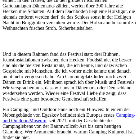
erhielt. In den Gärten, die zu den größten historischen
Gartenanlagen Dänemarks zählen, werfen über 300 Jahre alte
Hecken ihre Schatten. Auf dem Dachboden liegt eine Holzfigur, die
niemals entfernt werden darf, da das Schloss sonst in der Heiligen
Nacht im Burggraben versinken würde. Der Holzmann bekommt zu
Weihnachten frisches Stroh. Sicherheitshalber.
Und in diesem Rahmen fand das Festival statt: drei Bühnen,
Kunstinstallationen zwischen den Hecken, Foodstände, die besser
sind als die meisten Restaurants, die ich kenne, und dazwischen
Gespräche mit Menschen, die ich vorher nicht kannte und danach
nicht mehr vergessen habe. Am Campingplatz luden mich zwei
Dänen zu Drink ein. Mit ihnen sprach ich über Musik und Festivals.
Wir versprachen uns, dass wir uns in Dänemark oder Deutschland
wiedersehen werden. Wieder eine Festival-Liebe die zeigt, dass
Festivals eine ganz besondere Gemeinschaft schaffen.
Für Camping- und Outdoor-Fans noch ein Hinweis: In einem der
Nebengebäude von Egeskov befindet sich Europas erstes
Camping-
und Outdoor-Museum
, seit 2021, mit der Geschichte des
Campinglebens von der Baumwollzelt-Ära bis zum heutigen
Glamping. Wer Argumente braucht, warum Camping Kulturgut ist,
findet sie hier.