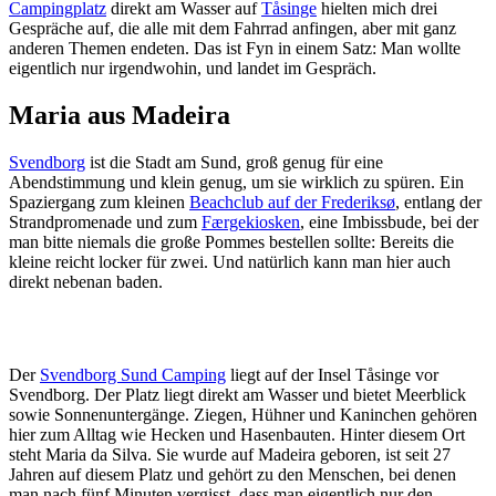
Campingplatz
direkt am Wasser auf
Tåsinge
hielten mich drei
Gespräche auf, die alle mit dem Fahrrad anfingen, aber mit ganz
anderen Themen endeten. Das ist Fyn in einem Satz: Man wollte
eigentlich nur irgendwohin, und landet im Gespräch.
Maria aus Madeira
Svendborg
ist die Stadt am Sund, groß genug für eine
Abendstimmung und klein genug, um sie wirklich zu spüren. Ein
Spaziergang zum kleinen
Beachclub auf der Frederiksø
, entlang der
Strandpromenade und zum
Færgekiosken
, eine Imbissbude, bei der
man bitte niemals die große Pommes bestellen sollte: Bereits die
kleine reicht locker für zwei. Und natürlich kann man hier auch
direkt nebenan baden.
Der
Svendborg Sund Camping
liegt auf der Insel Tåsinge vor
Svendborg. Der Platz liegt direkt am Wasser und bietet Meerblick
sowie Sonnenuntergänge. Ziegen, Hühner und Kaninchen gehören
hier zum Alltag wie Hecken und Hasenbauten. Hinter diesem Ort
steht Maria da Silva. Sie wurde auf Madeira geboren, ist seit 27
Jahren auf diesem Platz und gehört zu den Menschen, bei denen
man nach fünf Minuten vergisst, dass man eigentlich nur den