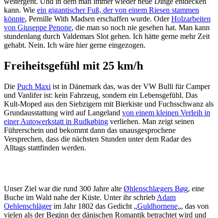
weitergeht. Und in dem man immer wieder neue Dinge entdecken
kann. Wie
ein gigantischer Fuß, der von einem Riesen stammen
könnte
, Pernille With Madsen erschaffen wurde. Oder
Holzarbeiten
von Giuseppe Penone
, die man so noch nie gesehen hat. Man kann
stundenlang durch Valdemars Slot gehen. Ich hätte gerne mehr Zeit
gehabt. Nein. Ich wäre hier gerne eingezogen.
Freiheitsgefühl mit 25 km/h
Die
Puch Maxi
ist in Dänemark das, was der VW Bulli für Camper
und Vanlifer ist: kein Fahrzeug, sondern ein Lebensgefühl. Das
Kult-Moped aus den Siebzigern mit Bierkiste und Fuchsschwanz als
Grundausstattung wird auf Langeland
von einem kleinen Verleih in
einer Autowerkstatt in Rudkøbing
verliehen. Man zeigt seinen
Führerschein und bekommt dann das unausgesprochene
Versprechen, dass die nächsten Stunden unter dem Radar des
Alltags stattfinden werden.
Unser Ziel war die rund 300 Jahre alte
Øhlenschlægers Bøg
, eine
Buche im Wald nahe der Küste. Unter ihr schrieb
Adam
Oehlenschläger
im Jahr 1802 das Gedicht „
Guldhornene
„, das von
vielen als der Beginn der dänischen Romantik betrachtet wird und