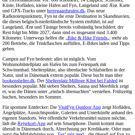
Küste, Hofläden, kleine Häfen auf Fyn, Langeland und Ærø. Karte
und GPX-Tracks unter
herregaardsruten.dk
. Das neue
Radknotenpunktnetz, Fyn ist die erste Destination in Skandinavien,
die dieses belgisch-niederländische System einführt, ist auf
Langeland, Ærø und Tåsinge bereits vollständig beschildert; der
Rest folgt bis Mitte 2027, dann sind es insgesamt rund 3.400
Kilometer. Unterwegs helfen die „
Bike & Hike Friends
„: mehr als
200 Betriebe, die Trinkflaschen auffüllen, E-Bikes laden und Tipps
geben.
Campen auf Fyn bedeutet: alles ist möglich. Vom
Wohnmobilstellplatz am Hafen bis zum Ferienpark mit
Schwimmbad. Shelterplätze, also überdachte Schlafstellen in der
Natur, sind in Dänemark extrem populär. Diese bucht man über
bookenshelter.dk
. Der
Shelterplatz Millinge Klint bei Falsled
ist
besonders populär. Mit sieben Shelters, Sauna und Meerblick zeigt
er, was die Dänen unter „einfach übernachten“ verstehen. Frühzeitig
buchen, besonders im Sommer.
Für spontane Entdecker: Die
VisitFyn Outdoor App
zeigt Hofläden,
Angelplätze, Aussichtspunkte, Galerien und Unterkünfte anhand des
eigenen Standorts. Wer öffentliche Verkehrsmittel nutzen möchte,
lädt die
Rejsekort-App
auf sein Smartphone. Damit kommt man
überall in Dänemark durch, Abrechnung per Kreditkarte. Oder man
nutzt die Mitfahrbänke von „
Tag‘ mig med
„, die überall auf Fyn zu