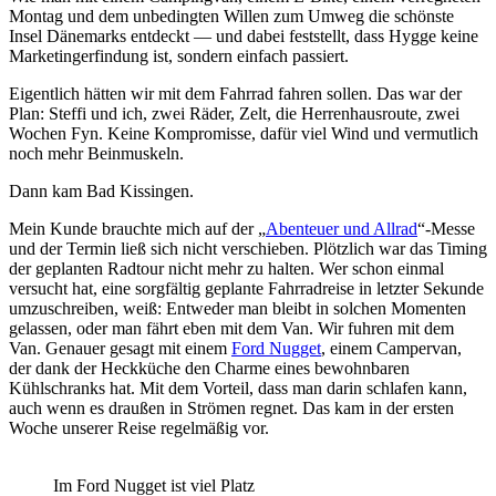
Montag und dem unbedingten Willen zum Umweg die schönste
Insel Dänemarks entdeckt — und dabei feststellt, dass Hygge keine
Marketingerfindung ist, sondern einfach passiert.
Eigentlich hätten wir mit dem Fahrrad fahren sollen. Das war der
Plan: Steffi und ich, zwei Räder, Zelt, die Herrenhausroute, zwei
Wochen Fyn. Keine Kompromisse, dafür viel Wind und vermutlich
noch mehr Beinmuskeln.
Dann kam Bad Kissingen.
Mein Kunde brauchte mich auf der „
Abenteuer und Allrad
“-Messe
und der Termin ließ sich nicht verschieben. Plötzlich war das Timing
der geplanten Radtour nicht mehr zu halten. Wer schon einmal
versucht hat, eine sorgfältig geplante Fahrradreise in letzter Sekunde
umzuschreiben, weiß: Entweder man bleibt in solchen Momenten
gelassen, oder man fährt eben mit dem Van. Wir fuhren mit dem
Van. Genauer gesagt mit einem
Ford Nugget
, einem Campervan,
der dank der Heckküche den Charme eines bewohnbaren
Kühlschranks hat. Mit dem Vorteil, dass man darin schlafen kann,
auch wenn es draußen in Strömen regnet. Das kam in der ersten
Woche unserer Reise regelmäßig vor.
Im Ford Nugget ist viel Platz