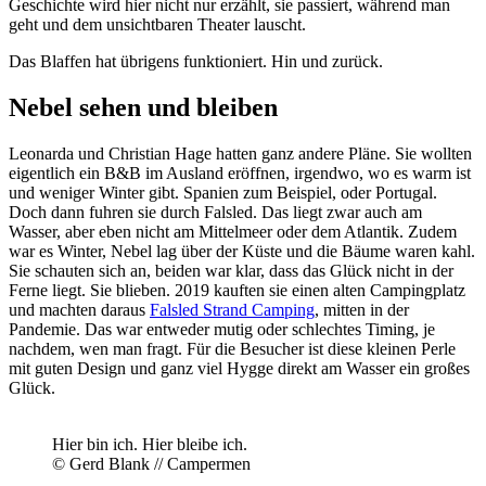
Geschichte wird hier nicht nur erzählt, sie passiert, während man
geht und dem unsichtbaren Theater lauscht.
Das Blaffen hat übrigens funktioniert. Hin und zurück.
Nebel sehen und bleiben
Leonarda und Christian Hage hatten ganz andere Pläne. Sie wollten
eigentlich ein B&B im Ausland eröffnen, irgendwo, wo es warm ist
und weniger Winter gibt. Spanien zum Beispiel, oder Portugal.
Doch dann fuhren sie durch Falsled. Das liegt zwar auch am
Wasser, aber eben nicht am Mittelmeer oder dem Atlantik. Zudem
war es Winter, Nebel lag über der Küste und die Bäume waren kahl.
Sie schauten sich an, beiden war klar, dass das Glück nicht in der
Ferne liegt. Sie blieben. 2019 kauften sie einen alten Campingplatz
und machten daraus
Falsled Strand Camping
, mitten in der
Pandemie. Das war entweder mutig oder schlechtes Timing, je
nachdem, wen man fragt. Für die Besucher ist diese kleinen Perle
mit guten Design und ganz viel Hygge direkt am Wasser ein großes
Glück.
Hier bin ich. Hier bleibe ich.
© Gerd Blank // Campermen