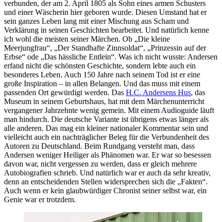
verbunden, der am 2. April 1805 als Sohn eines armen Schusters
und einer Wäscherin hier geboren wurde. Diesen Umstand hat er
sein ganzes Leben lang mit einer Mischung aus Scham und
Verklärung in seinen Geschichten bearbeitet. Und natürlich kenne
ich wohl die meisten seiner Märchen. Ob „Die kleine
Meerjungfrau“, „Der Standhafte Zinnsoldat“, „Prinzessin auf der
Erbse“ ode „Das hässliche Entlein“. Was ich nicht wusste: Andersen
erfand nicht die schönsten Geschichte, sondern lebte auch ein
besonderes Leben. Auch 150 Jahre nach seinem Tod ist er eine
große Inspiration – in allen Belangen. Und das muss mit einem
passenden Ort gewürdigt werden. Das
H.C. Andersens Hus
, das
Museum in seinem Geburtshaus, hat mit dem Märchenunterricht
vergangener Jahrzehnte wenig gemein. Mit einem Audioguide läuft
man hindurch. Die deutsche Variante ist übrigens etwas länger als
alle anderen. Das mag ein kleiner nationaler Kommentar sein und
vielleicht auch ein nachträglicher Beleg für die Verbundenheit des
Autoren zu Deutschland. Beim Rundgang versteht man, dass
Andersen weniger Heiliger als Phänomen war. Er war so besessen
davon war, nicht vergessen zu werden, dass er gleich mehrere
Autobiografien schrieb. Und natürlich war er auch da sehr kreativ,
denn an entscheidenden Stellen widersprechen sich die „Fakten“.
Auch wenn er kein glaubwürdiger Chronist seiner selbst war, ein
Genie war er trotzdem.