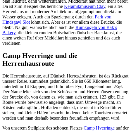
blau leuchtet, dann weiterzufahren. Middelfart hält noch mehr bereit.
Da ist zum Beispiel das herrliche
Keramikmuseum Clay
, ein altes
Herrenhaus mit moderner Architektur aufgepumpt und direkt am
Wasser gelegen. Auch ein Spaziergang durch den
Park von
Hindsgavl Slot
lohnt sich. Aber es ist vor allem diese Brücke, die
bleibt. Na gut, wahrscheinlich auch die
Rumkugeln von Bak’s
Bakery
, die kleinen runden Botschafter dänischer Backkunst, die
einen weiten Ruf über Middelfart hinaus genießen und das auch
verdienen.
Camp Hverringe und die
Herrenhausroute
Die Herrenhausroute, auf Dänisch Herregårdsruten, ist das Rückgrat
unserer Reise, zumindest gedanklich. Sie ist 660 Kilometer lang,
unterteilt in 14 Etappen, und führt über Fyn, Langeland und Ærø.
Der Name leitet sich von den Schlössern und Herrenhäusern entlang
der Strecke ab, von denen es, wie man sich erinnert, 123 gibt. Die
Route wurde bewusst so angelegt, dass man Umwege macht, an
Küsten entlangfährt, Hofläden entdeckt, die nicht im Reiseführer
stehen, und kleine Häfen besucht, in denen keine Touristen erwartet
werden und man deshalb besonders freundlich empfangen wird.
Von unserem Stellplatz des schönen Platzes
Camp Hverringe
auf der