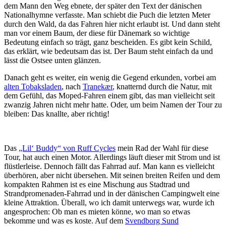
dem Mann den Weg ebnete, der später den Text der dänischen
Nationalhymne verfasste. Man schiebt die Puch die letzten Meter
durch den Wald, da das Fahren hier nicht erlaubt ist. Und dann steht
man vor einem Baum, der diese für Dänemark so wichtige
Bedeutung einfach so trägt, ganz bescheiden. Es gibt kein Schild,
das erklärt, wie bedeutsam das ist. Der Baum steht einfach da und
lässt die Ostsee unten glänzen.
Danach geht es weiter, ein wenig die Gegend erkunden, vorbei am
alten Tobaksladen
, nach
Tranekær
, knatternd durch die Natur, mit
dem Gefühl, das Moped-Fahren einem gibt, das man vielleicht seit
zwanzig Jahren nicht mehr hatte. Oder, um beim Namen der Tour zu
bleiben: Das knallte, aber richtig!
Das
„Lil‘ Buddy“ von Ruff Cycles
mein Rad der Wahl für diese
Tour, hat auch einen Motor. Allerdings läuft dieser mit Strom und ist
flüstlerleise. Dennoch fällt das Fahrrad auf. Man kann es vielleicht
überhören, aber nicht übersehen. Mit seinen breiten Reifen und dem
kompakten Rahmen ist es eine Mischung aus Stadtrad und
Strandpromenaden-Fahrrad und in der dänischen Campingwelt eine
kleine Attraktion. Überall, wo ich damit unterwegs war, wurde ich
angesprochen: Ob man es mieten könne, wo man so etwas
bekomme und was es koste. Auf dem
Svendborg Sund