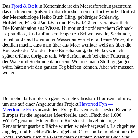
Das
Fjord & Bælt
in Kerteminde ist ein Meeresforschungszentrum,
das nach einem großen Umbau kürzlich neu eröffnet wurde. Dort ist
der Meeresbiologe Heiko Buch-Illing, gebürtiger Schleswig-
Holsteiner, FC-St.-Pauli-Fan und Festival-Gänger verantwortlich.
Die Kombination aus Wissen, Humor und norddeutschem Schnack
ist grandios., Und auf unsere Fragen zu Schweinswale, Seehunde,
Schall und das Hören unter Wasser antwortet er auf eine Weise, die
deutlich macht, dass man über das Meer weniger weiß als über die
Rückseite des Mondes. Eine Einschätzung, die Heiko, wie ich
später erfahre, übrigens teilt. Wir durften auch bei einer Fütterung
der Wale und Seehunde dabei sein. Wenn es nach Steffi gegangen
wäre, hätten wir den ganzen Tag bleiben können. Aber wir mussten
weiter.
Denn ebenfalls in der Gegend wartete Christian Thomsen auf uns,
um uns auf einer Angeltour das Projekt
Havørred Fyn —
Meerforelle Fyn
vorzustellen. Fyn gilt als eines der besten Reviere
Europas für die legendäre Meerforelle, auch „Fisch der 1.000
Würfe” genannt. Hinter diesem Ruf steckt jahrzehntelange
Renaturierungsarbeit: Bäche wurden wiederhergestellt, Laichgebiete
angelegt und Fischbestände aufgebaut. Christian kennt nicht nur die
Spots, sondern auch die Geschichten dahinter: Welcher Bach war