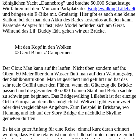
königlichen Yacht „Dannebrog” und brachte 50.000 Schaulustige.
Wir fahren mit dem Van zum Parkplatz des
Bridgewalking Lillebælt
und bringen ein E-Bike mit. Großartig: Hier gibt es auch eine kleine
Station, bei der man den Akku des Rades kostenlos aufladen kann.
Passende Adapter für fast jedes Model befinden sich am Gerät.
Während das Lil‘ Buddy lädt, gehen wir zur Brücke.
Mit den Kopf in den Wolken
© Gerd Blank // Campermen
Der Clou: Man kann auf ihr laufen. Nicht über, sondern auf ihr.
Oben. 60 Meter über dem Wasser läuft man auf dem Wartungssteg
der Stahlkonstruktion. Man ist gesichert und geführt und hat das
sehr reale Gefühl unter den Füßen, wenn ein Güterzug die Brücke
passiert und die gesamten 305.000 Tonnen Stahl und Beton sachte
zu schwingen beginnen. Das Bridgewalking Lillebælt ist der einzige
Ort in Europa, an dem dies möglich ist. Weltweit gibt es nur zwei
oder drei vergleichbare Angebote. Zum Beispiel in Brisbane, wo
Henning und ich auf der Story Bridge die nächtliche Skyline
genießen durften.
Es ist ein guter Anfang für eine Reise: einmal kurz daran erinnert
werden, dass Höhe relativ ist und der Lillebælt unter einem ziemlich