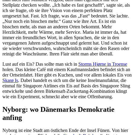
Stellplatz checken wollte. „Ich habe es fast geschafft“, sagte sie, als
ich sie fragte, ob sie ihre Vision von einem perfekten Platz
umgesetzt hat. Fast. Ich fragte, was das „Fast“ bedeutet. Sie lachte.
„Nur noch ein bisschen mehr.“ Ganz wie ihre Art. Es ist ein
bisschen mehr, als man an anderen Orten bekommt. Mehr
Herzlichkeit, mehr Wärme, mehr Service. Maria ist immer da, hat
immer ein freundliches Wort, in allen Sprachen, die sie in den
vergangenen Jahren aufgeschnappt und gelernt hat. Und schon ist
sie wieder verschwunden, wahrscheinlich mäht sie den Rasen oder
reinigt die Waschräume. Ihren Flair sieht man aber überall.
Lust auf ein Eis? Das sollte man sich in
Storms Hjørne in Troense
holen. Das kleine Café mit einem Kaufmannsladen befindet sich an
der Ortseinfahrt. Hier gibt es Kuchen, und vor allem lokales Eis von
Skarø Is
. Dabei handelt es sich um die keine Inselmanufaktur, die
einmal für Singapore Airlines ein Eis auf Basis des Singapore Sling
entwickelte und deren Birkensaft-Zuckertang-Kombination klingt
wie ein Experiment, schmeckt aber wie eine Offenbarung.
Nyborg: wo Dänemarks Demokratie
anfing
Nyborg ist eine Stadt am östlichen Ende der Insel Fünen. Von hier