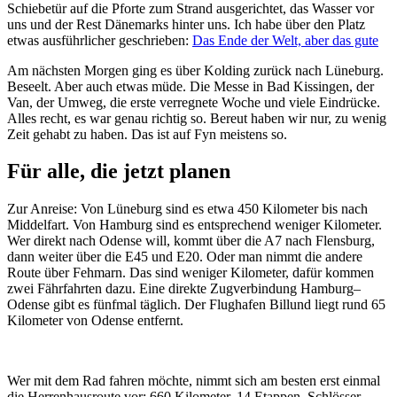
Schiebetür auf die Pforte zum Strand ausgerichtet, das Wasser vor
uns und der Rest Dänemarks hinter uns. Ich habe über den Platz
etwas ausführlicher geschrieben:
Das Ende der Welt, aber das gute
Am nächsten Morgen ging es über Kolding zurück nach Lüneburg.
Beseelt. Aber auch etwas müde. Die Messe in Bad Kissingen, der
Van, der Umweg, die erste verregnete Woche und viele Eindrücke.
Alles recht, es war genau richtig so. Bereut haben wir nur, zu wenig
Zeit gehabt zu haben. Das ist auf Fyn meistens so.
Für alle, die jetzt planen
Zur Anreise: Von Lüneburg sind es etwa 450 Kilometer bis nach
Middelfart. Von Hamburg sind es entsprechend weniger Kilometer.
Wer direkt nach Odense will, kommt über die A7 nach Flensburg,
dann weiter über die E45 und E20. Oder man nimmt die andere
Route über Fehmarn. Das sind weniger Kilometer, dafür kommen
zwei Fährfahrten dazu. Eine direkte Zugverbindung Hamburg–
Odense gibt es fünfmal täglich. Der Flughafen Billund liegt rund 65
Kilometer von Odense entfernt.
Wer mit dem Rad fahren möchte, nimmt sich am besten erst einmal
die Herrenhausroute vor: 660 Kilometer, 14 Etappen, Schlösser,