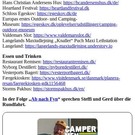
Hans Christian Andersens Hus:
https://hcandersenshus.dk/de/
Heartland Festival:
https://heartlandfestival.dk
Schloss Egeskov:
https://egeskov.dk/de
Europas erstes Outdoor- und Camping-
Museum:
https://egeskov.dk/oplevelser/udstillinger/camping-
outdoor-museum
Valdemars Slot:
https://www.valdemarsslot.dk/
Langelands Maxiudlejning „Knaller“ Puch Maxi Leihstation
Langeland:
https://langelands-maxiudlejning.understory.io
Essen und Trinken
Restaurant Remisen:
https://restaurantremisen.dk/
Nyborg Destilleri:
https://nyborgdestilleri.dk/
Vesterports Bageri:
https://vesterportbageri.dk/
Færgekiosken:
https://www.visitdenmark.se/danmark/planera-
resan/faergekiosken-gdk1156468
Storms Pakhus:
https://stormspakhus.dk/en/
In der Folge „
Ab nach Fyn
“ sprechen Steffi und Gerd über die
Rundfahrt.