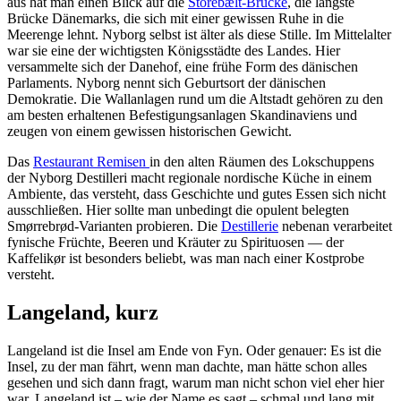
aus hat man einen Blick auf die
Storebælt-Brücke
, die längste
Brücke Dänemarks, die sich mit einer gewissen Ruhe in die
Meerenge lehnt. Nyborg selbst ist älter als diese Stille. Im Mittelalter
war sie eine der wichtigsten Königsstädte des Landes. Hier
versammelte sich der Danehof, eine frühe Form des dänischen
Parlaments. Nyborg nennt sich Geburtsort der dänischen
Demokratie. Die Wallanlagen rund um die Altstadt gehören zu den
am besten erhaltenen Befestigungsanlagen Skandinaviens und
zeugen von einem gewissen historischen Gewicht.
Das
Restaurant Remisen
in den alten Räumen des Lokschuppens
der Nyborg Destilleri macht regionale nordische Küche in einem
Ambiente, das versteht, dass Geschichte und gutes Essen sich nicht
ausschließen. Hier sollte man unbedingt die opulent belegten
Smørrebrød-Varianten probieren. Die
Destillerie
nebenan verarbeitet
fynische Früchte, Beeren und Kräuter zu Spirituosen — der
Kaffelikør ist besonders beliebt, was man nach einer Kostprobe
versteht.
Langeland, kurz
Langeland ist die Insel am Ende von Fyn. Oder genauer: Es ist die
Insel, zu der man fährt, wenn man dachte, man hätte schon alles
gesehen und sich dann fragt, warum man nicht schon viel eher hier
war. Langeland ist – wie der Name es sagt – schmal und lang mit