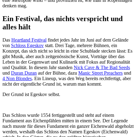
eine Metropole wirkt – und provinziell ist, wie man in Kopenhagen
denken mag.
Ein Festival, das nichts verspricht und
alles hält
Das
Heartland Festival
findet jedes Jahr im Juni auf dem Gelände
von
Schloss Egeskov
statt. Drei Tage, mehrere Bühnen, ein
Konzept, das sich nicht so leicht in eine Schublade stecken lässt: Es
gibt Musik, aber auch zeitgenössische Kunst, Vorträge über das
Leben in der Gegenwart und Kulinarik mit Fokus auf Regionalität
und Qualität. In diesem Jahr standen
Nick Cave & The Bad Seeds
und
Duran Duran
auf der Bühne, dazu
Manic Street Preachers
und
4 Non Blondes
. Ein Lineup, was den Weg bereits rechtfertigt, aber
nicht der eigentliche Grund ist, warum man kommt.
Der Grund ist Egeskov selbst.
Das Schloss wurde 1554 fertiggestellt und steht auf einem
Fundament aus Eichenpfählen mitten in einem See. Der Legende
nach musste für dieses Fundament ein ganzer Eichenwald abgeholzt
werden, weshalb das Schloss den Namen Egeskov (Eichenwald)