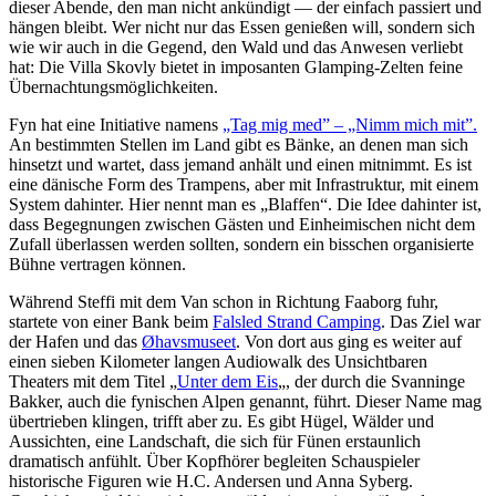
dieser Abende, den man nicht ankündigt — der einfach passiert und
hängen bleibt. Wer nicht nur das Essen genießen will, sondern sich
wie wir auch in die Gegend, den Wald und das Anwesen verliebt
hat: Die Villa Skovly bietet in imposanten Glamping-Zelten feine
Übernachtungsmöglichkeiten.
Fyn hat eine Initiative namens
„Tag mig med” – „Nimm mich mit”.
An bestimmten Stellen im Land gibt es Bänke, an denen man sich
hinsetzt und wartet, dass jemand anhält und einen mitnimmt. Es ist
eine dänische Form des Trampens, aber mit Infrastruktur, mit einem
System dahinter. Hier nennt man es „Blaffen“. Die Idee dahinter ist,
dass Begegnungen zwischen Gästen und Einheimischen nicht dem
Zufall überlassen werden sollten, sondern ein bisschen organisierte
Bühne vertragen können.
Während Steffi mit dem Van schon in Richtung Faaborg fuhr,
startete von einer Bank beim
Falsled Strand Camping
. Das Ziel war
der Hafen und das
Øhavsmuseet
. Von dort aus ging es weiter auf
einen sieben Kilometer langen Audiowalk des Unsichtbaren
Theaters mit dem Titel „
Unter dem Eis
„, der durch die Svanninge
Bakker, auch die fynischen Alpen genannt, führt. Dieser Name mag
übertrieben klingen, trifft aber zu. Es gibt Hügel, Wälder und
Aussichten, eine Landschaft, die sich für Fünen erstaunlich
dramatisch anfühlt. Über Kopfhörer begleiten Schauspieler
historische Figuren wie H.C. Andersen und Anna Syberg.