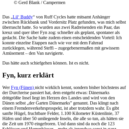
© Gerd Blank / Campermen
Das „
Lil‘ Buddy
“ von Ruff Cycles hatte mitsamt Anhänger
zwischen Rückbank und Vordersitz Platz gefunden, was mich selbst
überrascht hatte. So wurden aus zwei Radreisenden ein Paar, das
kreuz und quer über Fyn zog: schneller als geplant, spontaner als
gedacht. Die Sache hatte zudem einen entscheidenden Vorteil: Ich
konnte einzelne Etappen nach wie vor mit dem Fahrrad
zurücklegen, während Steffi – zugegebenermaßen mit gewissem
Amüsement – den Van navigierte.
Das hätte auch schiefgehen können. Ist es nicht.
Fyn, kurz erklärt
Wer
Fyn (Fünen)
nicht wirklich kennt, sondern bisher höchstens auf
der Durchreise passiert hat, dem entgeht etwas: Dänemarks
drittgrößte Insel liegt im Herzen des Landes und wird von den
Dänen selbst „der Garten Dänemarks” genannt. Das klingt nach
einem Fremdenverkehrsprospekt, ist aber trotzdem wahr. Es gibt
sanfte Hügel, fruchtbare Felder, 1.100 Kilometer Küstenlinie, 37
Häfen und über 50 umliegende Inseln, die alle so tun, als hätten sie
die Zeit um 1970 eingefroren. Und dann sind da noch die 123
Schlösser und Herrenhäuser – mehr als irgendwo sonst in ganz