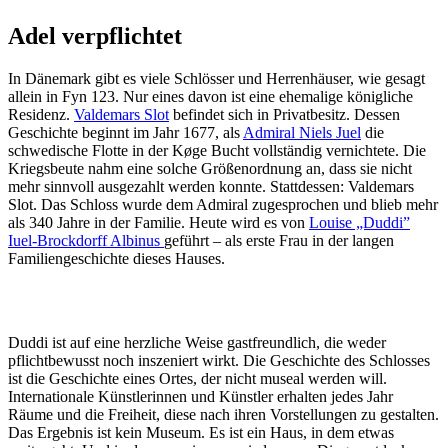
Adel verpflichtet
In Dänemark gibt es viele Schlösser und Herrenhäuser, wie gesagt
allein in Fyn 123. Nur eines davon ist eine ehemalige königliche
Residenz.
Valdemars Slot
befindet sich in Privatbesitz. Dessen
Geschichte beginnt im Jahr 1677, als
Admiral Niels Juel
die
schwedische Flotte in der Køge Bucht vollständig vernichtete. Die
Kriegsbeute nahm eine solche Größenordnung an, dass sie nicht
mehr sinnvoll ausgezahlt werden konnte. Stattdessen: Valdemars
Slot. Das Schloss wurde dem Admiral zugesprochen und blieb mehr
als 340 Jahre in der Familie. Heute wird es von
Louise „Duddi”
Iuel-Brockdorff Albinus
geführt – als erste Frau in der langen
Familiengeschichte dieses Hauses.
Duddi ist auf eine herzliche Weise gastfreundlich, die weder
pflichtbewusst noch inszeniert wirkt. Die Geschichte des Schlosses
ist die Geschichte eines Ortes, der nicht museal werden will.
Internationale Künstlerinnen und Künstler erhalten jedes Jahr
Räume und die Freiheit, diese nach ihren Vorstellungen zu gestalten.
Das Ergebnis ist kein Museum. Es ist ein Haus, in dem etwas