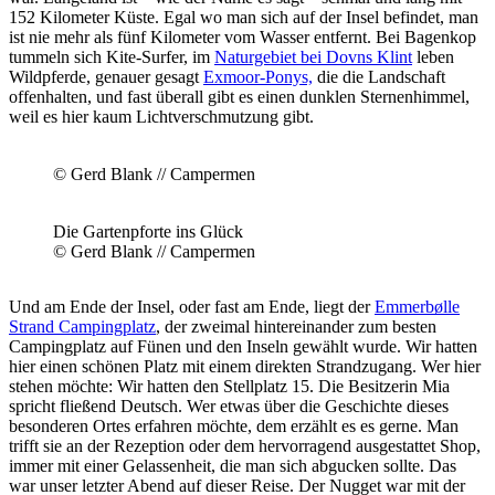
152 Kilometer Küste. Egal wo man sich auf der Insel befindet, man
ist nie mehr als fünf Kilometer vom Wasser entfernt. Bei Bagenkop
tummeln sich Kite-Surfer, im
Naturgebiet bei Dovns Klint
leben
Wildpferde, genauer gesagt
Exmoor-Ponys,
die die Landschaft
offenhalten, und fast überall gibt es einen dunklen Sternenhimmel,
weil es hier kaum Lichtverschmutzung gibt.
© Gerd Blank // Campermen
Die Gartenpforte ins Glück
© Gerd Blank // Campermen
Und am Ende der Insel, oder fast am Ende, liegt der
Emmerbølle
Strand Campingplatz
, der zweimal hintereinander zum besten
Campingplatz auf Fünen und den Inseln gewählt wurde. Wir hatten
hier einen schönen Platz mit einem direkten Strandzugang. Wer hier
stehen möchte: Wir hatten den Stellplatz 15. Die Besitzerin Mia
spricht fließend Deutsch. Wer etwas über die Geschichte dieses
besonderen Ortes erfahren möchte, dem erzählt es es gerne. Man
trifft sie an der Rezeption oder dem hervorragend ausgestattet Shop,
immer mit einer Gelassenheit, die man sich abgucken sollte. Das
war unser letzter Abend auf dieser Reise. Der Nugget war mit der