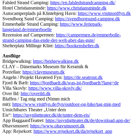
Falsled Strand Camping:
https://en.falsledstrandcamping.dk/
Hotel Christiansminde:
https://www.christiansminde.dk
Autocamperplads på Klintebjerg Havn:
https://www.visitnordfyn.dk
Svendborg Sund Camping:
https://svendborgsund-camping.dk
Emmerbølle Strand Camping:
https://www.feriepark-
langeland.de/emmerboelle
Rezension auf Campermen:
https://campermen.de/emmerbolle-
strand-camping-das-ende-der-welt-aber-das-gute/
Shelterplatz Millinge Klint:
https://bookenshelter.dk
Ausflüge
Bridgewalking:
https://bridgewalking.dk
CLAY – Dänemarks Museum für Keramik &
Porzellan:
https://claymuseum.dk
Angeln / Projekt Havørred Fyn:
https://de.seatrout.dk
Fjord & Bælt:
https://fjordbaelt.dk/was-ist-fjordbaelt/?lang=de
Villa Skovly:
https://www.villa-skovly.dk/
Over Ild:
http://overild.dk
Blaffen / Tag mig med (Nimm mich
mit):
https://www.visitfyn.de/fyn/outdoor-og-bike/tag-mig-med
Unsichtbares Theater „Unter dem
Eis“:
https://usynligtteater.dk/de/unter-dem-eis/
App BaggaardTeatret:
https://usynligtteater.dk/de/download-app-de/
Øhavsmuseet:
https://www.ohavsmuseet.dk
App: Rejsekort:
https://www.rejsekort.dk/da/rejsekort_app