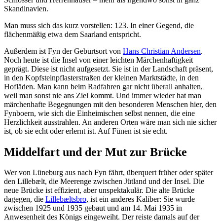
Skandinavien.
Man muss sich das kurz vorstellen: 123. In einer Gegend, die
flächenmäßig etwa dem Saarland entspricht.
Außerdem ist Fyn der Geburtsort von
Hans Christian Andersen
.
Noch heute ist die Insel von einer leichten Märchenhaftigkeit
geprägt. Diese ist nicht aufgesetzt. Sie ist in der Landschaft präsent,
in den Kopfsteinpflasterstraßen der kleinen Marktstädte, in den
Hofläden. Man kann beim Radfahren gar nicht überall anhalten,
weil man sonst nie ans Ziel kommt. Und immer wieder hat man
märchenhafte Begegnungen mit den besonderen Menschen hier, den
Fynboern, wie sich die Einheimischen selbst nennen, die eine
Herzlichkeit ausstrahlen. An anderen Orten wäre man sich nie sicher
ist, ob sie echt oder erlernt ist. Auf Fünen ist sie echt.
Middelfart und der Mut zur Brücke
Wer von Lüneburg aus nach Fyn fährt, überquert früher oder später
den Lillebælt, die Meerenge zwischen Jütland und der Insel. Die
neue Brücke ist effizient, aber unspektakulär. Die alte Brücke
dagegen, die
Lillebæltsbro
, ist ein anderes Kaliber: Sie wurde
zwischen 1925 und 1935 gebaut und am 14. Mai 1935 in
Anwesenheit des Königs eingeweiht. Der reiste damals auf der