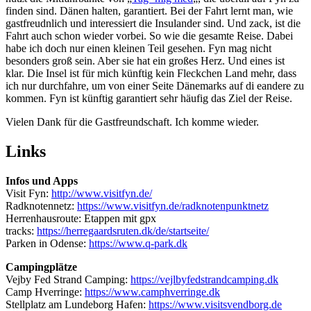
finden sind. Dänen halten, garantiert. Bei der Fahrt lernt man, wie
gastfreudnlich und interessiert die Insulander sind. Und zack, ist die
Fahrt auch schon wieder vorbei. So wie die gesamte Reise. Dabei
habe ich doch nur einen kleinen Teil gesehen. Fyn mag nicht
besonders groß sein. Aber sie hat ein großes Herz. Und eines ist
klar. Die Insel ist für mich künftig kein Fleckchen Land mehr, dass
ich nur durchfahre, um von einer Seite Dänemarks auf di eandere zu
kommen. Fyn ist künftig garantiert sehr häufig das Ziel der Reise.
Vielen Dank für die Gastfreundschaft. Ich komme wieder.
Links
Infos und Apps
Visit Fyn:
http://www.visitfyn.de/
Radknotennetz:
https://www.visitfyn.de/radknotenpunktnetz
Herrenhausroute: Etappen mit gpx
tracks:
https://herregaardsruten.dk/de/startseite/
Parken in Odense:
https://www.q-park.dk
Campingplätze
Vejby Fed Strand Camping:
https://vejlbyfedstrandcamping.dk
Camp Hverringe:
https://www.camphverringe.dk
Stellplatz am Lundeborg Hafen:
https://www.visitsvendborg.de