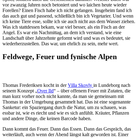
vor zwanzig Jahren noch betoniert und wo laichen heute wieder
Forellen? Einen Fisch habe ich nicht gefangen. Insgeheim fand ich
das auch gut und passend, schließlich bin ich Vegetarier. Und wenn
ich keine Tiere esse, sollte ich sie auch nicht aus dem Wasser ziehen.
Was ich stattdessen bekam, war viel besser, als ein Fisch an der
Angel. Es war ein Nachmittag, an dem ich verstand, wie eine
Landschaft über Jahrzehnte geformt wird und was es bedeutet, sie
wiederherzustellen. Das war, um ehrlich zu sein, mehr wert.
Feldwege, Feuer und fynische Alpen
Thomas Frederiksen kocht in der
Villa Skovly
in Lundeborg nach
seinem Konzept „
Over Ild
“ – über offenem Feuer mit Zutaten, die
man kurz vorher noch nicht kannte, da man sie gemeinsam mit
Thomas in der Umgebung gesammelt hat. Das ist eine sogenannte
Sanketur: ein Spaziergang durch die Natur, um zu schauen, was
essbar ist, wie es riecht und wie es sich anfühlt. Kräuter, Pflanzen
und andere Dinge, die keinen Barcode haben.
Dann kommt das Feuer. Dann das Essen. Dann das Gespräch, das
weiterläuft, auch wenn der Abend längst kalt geworden ist. Einer