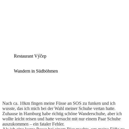
unbefestigtem Wandboden immer entlang der Lužnice und
Markierungen und Schilder sorgen dafür, dass ich mich gut zurecht
finde. Ich habe auf meiner Wanderung abgesehen von einer kleinen
Gruppe fast niemanden getroffen und konnte die atemberaubende
Natur so fast für mich allein geniessen. Begleitet wurde ich vom
Rauschen des Flusses, dem geschäftigen Gesang der Vögel und
dem herrlichen Duft des ausdauernden Silberblattes, das überall
blüht und dabei einen ähnlichen Duft wie Lilien verbreitet.
Restaurant Výčep
Wandern in Südböhmen
Südböhmen verzückt mit schöner
Architektur
Nach ca. 10km fingen meine Füsse an SOS zu funken und ich
wusste, das ich mich bei der Wahl meiner Schuhe vertan hatte.
Zuhause in Hamburg habe richtig schöne Wanderschuhe, aber ich
wollte leicht reisen und hatte versucht mit nur
einem Paar Schuhe
auszukommen – ein fataler Fehler.