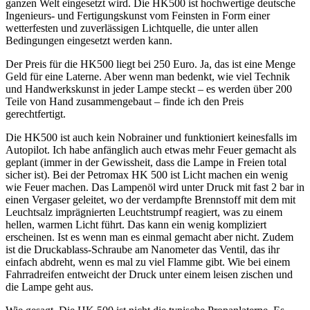
ganzen Welt eingesetzt wird. Die HK500 ist hochwertige deutsche
Ingenieurs- und Fertigungskunst vom Feinsten in Form einer
wetterfesten und zuverlässigen Lichtquelle, die unter allen
Bedingungen eingesetzt werden kann.
Der Preis für die HK500 liegt bei 250 Euro. Ja, das ist eine Menge
Geld für eine Laterne. Aber wenn man bedenkt, wie viel Technik
und Handwerkskunst in jeder Lampe steckt – es werden über 200
Teile von Hand zusammengebaut – finde ich den Preis
gerechtfertigt.
Die HK500 ist auch kein Nobrainer und funktioniert keinesfalls im
Autopilot. Ich habe anfänglich auch etwas mehr Feuer gemacht als
geplant (immer in der Gewissheit, dass die Lampe in Freien total
sicher ist). Bei der Petromax HK 500 ist Licht machen ein wenig
wie Feuer machen. Das Lampenöl wird unter Druck mit fast 2 bar in
einen Vergaser geleitet, wo der verdampfte Brennstoff mit dem mit
Leuchtsalz imprägnierten Leuchtstrumpf reagiert, was zu einem
hellen, warmen Licht führt. Das kann ein wenig kompliziert
erscheinen. Ist es wenn man es einmal gemacht aber nicht. Zudem
ist die Druckablass-Schraube am Nanometer das Ventil, das ihr
einfach abdreht, wenn es mal zu viel Flamme gibt. Wie bei einem
Fahrradreifen entweicht der Druck unter einem leisen zischen und
die Lampe geht aus.