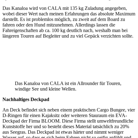
Das Kanaloa wird von CALA mit 135 kg Zuladung angegeben,
wobei dieser Wert nach meinen Erfahrungen das absolute Maximum
darstellt. Es ist problemlos möglich, zu zweit auf dem Board zu
fahren oder den Hund mitzunehmen. Allerdings lassen die
Fahreigenschaften ab ca. 100 kg deutlich nach, weshalb man bei
längeren Touren auf Begleiter und zu viel Gepäck verzichten sollte.
Das Kanaloa von CALA ist ein Allrounder für Touren,
windige See und kleine Wellen.
Nachhaltiges Deckpad
An Deck befindet sich neben einem praktischen Cargo Bungee, vier
D-Ringen für einen Kajaksitz oder weiteren Stauraum ein EVA-
Deckpad der Firma BLOOM. Diese Firma stellt umweltfreundliche
Kunststoffe her und so besteht dieses Material tatsächlich zu 20%
aus Seegras. Das Deckpad ist etwas härter und nimmt weniger
Wasser auf, so dass es sich beim Fahren nicht so seifig anfühlt und