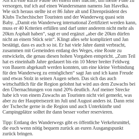
Als ich eine kurze Pause bei einem Bier machte, um meine Füße zu
versorgen, traf ich auf einen Wandersmann namens Jan Havelka.
Wie sich heraus stellte ist er 86 Jahre alt und Ehrenpräsident des
Klubs Tschechischer Touristen und der Wanderweg quasi sein
Baby. „Damit ein Wanderweg international Zertifiziert werden kann,
muss er 40 Kriterien erfüllen und darf unter anderem nicht mehr als
20km Asphalt haben“, sagt er und ergänzt „aber die 20km dürfen
nicht an einem Stück sein“. Klingt alles sehr kompliziert und Jan
bestätigt, dass es auch so ist. Er hat viele Jahre damit verbracht,
zusammen mit Gemeinden entlang des Weges, eine Route zu
entwickeln, die genau diesen hohen Vorgaben entspricht. „Zum Teil
hat es eineinhalb Jahre gedauert bis ein 10 Meter breiter Feldweg
von Bauern abgekauft werden konnten, um eine kleine Verbindung
für den Wanderweg zu ermöglichen“ sagt Jan und ich kann Freude
und etwas Stolz in seinen Augen sehen. Das sich das auch
wirtschaftlich für die Region gelohnt hat wird aus dem Zuwachs bei
den Übernachtungen von rund 20% deutlich. Auf meiner Strecke
habe ich von einem Zuwachs an Touristen nicht viel gemerkt, was
aber zu der Hauptreisezeit im Juli und August anders ist. Dann reist
der Tscheche gerne in die Region und auch Unterkünfte und
Campingplätze solltet ihr dann besser vorher reservieren.
Tipp: Entlang des Wanderwegs gibt es öffentliche Verkehrsmittel,
die euch wenn nötig bequem zurück an euren Ausgangspunkt
zurück bringen.