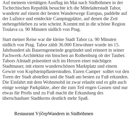
Auf meinem viertätigen Ausflug im Mai nach Südböhmen in der
Tschechischen Republik besuchte ich die Mittelalterstadt Tabor,
wanderte auf einem der besten Wanderwege Europas, paddelte auf
der Lužnice und entdeckte Campingplätze, auf denen die Zeit
stehengeblieben zu sein scheint. Kommt mit in die schöne Region
Toulava ca. 90 Minuten südlich von Prag.
Start meiner Reise war die kleine Stadt Tabor ca. 90 Minuten
südlich von Prag. Tabor zählt 36.000 Einwohner wurde im 15.
Jahrhundert als Bauerngemeinde gegründet und erinnert in seiner
Fachwerk-Architektur ein bisschen an Rothenburg ob der Tauber.
Tabors Altstadt präsentiert sich im Herzen einer mächtigen
Stadtmauer, mit einem wunderschönen Marktplatz und einem
Gewirr von Kopfsteinpflasterstraßen. Euren Camper solltet vor den
Toren der Stadt abstellen und die Stadt am besten zu Fuß erkunden.
Die Einfahrt mit dem Wohnmobil ist zwar erlaubt und es gibt auch
einige wenige Parkplätze, aber die zum Teil engen Gassen sind nur
etwas für Profis und zu Fuß macht die Erkundung des
überschaubare Stadtkerns deutlich mehr Spaß.
Restaurant Výčep
Wandern in Südböhmen
Südböhmen verzückt mit schöner