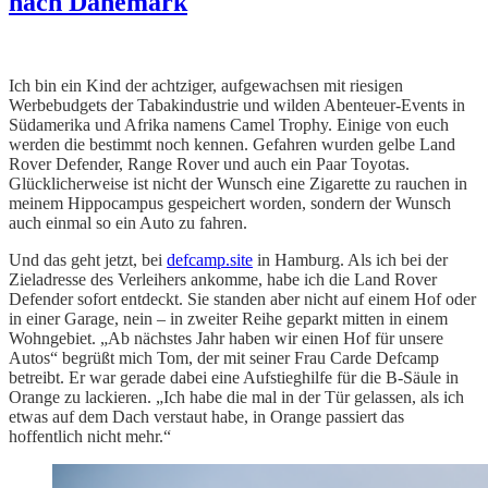
nach Dänemark
Ich bin ein Kind der achtziger, aufgewachsen mit riesigen
Werbebudgets der Tabakindustrie und wilden Abenteuer-Events in
Südamerika und Afrika namens Camel Trophy. Einige von euch
werden die bestimmt noch kennen. Gefahren wurden gelbe Land
Rover Defender, Range Rover und auch ein Paar Toyotas.
Glücklicherweise ist nicht der Wunsch eine Zigarette zu rauchen in
meinem Hippocampus gespeichert worden, sondern der Wunsch
auch einmal so ein Auto zu fahren.
Und das geht jetzt, bei
defcamp.site
in Hamburg. Als ich bei der
Zieladresse des Verleihers ankomme, habe ich die Land Rover
Defender sofort entdeckt. Sie standen aber nicht auf einem Hof oder
in
einer Garage, nein – in zweiter Reihe geparkt mitten in einem
Wohngebiet. „Ab nächstes Jahr haben wir einen Hof für unsere
Autos“ begrüßt mich Tom, der mit seiner Frau Carde Defcamp
betreibt. Er war gerade
dabei eine Aufstieghilfe für die B-Säule in
Orange zu lackieren. „Ich habe die mal in der Tür gelassen, als ich
etwas auf dem Dach verstaut habe, in Orange passiert das
hoffentlich nicht mehr.“