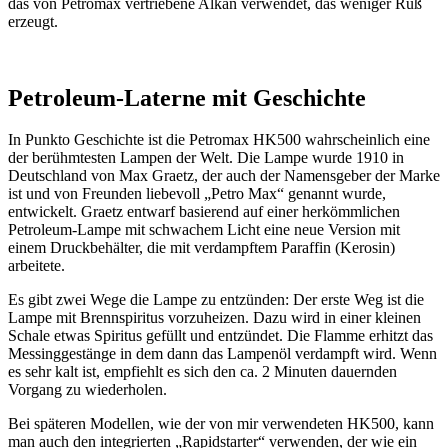
das von Petromax vertriebene Alkan verwendet, das weniger Ruß
erzeugt.
Petroleum-Laterne mit Geschichte
In Punkto Geschichte ist die Petromax HK500 wahrscheinlich eine
der berühmtesten Lampen der Welt. Die Lampe wurde 1910 in
Deutschland von Max Graetz, der auch der Namensgeber der Marke
ist und von Freunden liebevoll „Petro Max“ genannt wurde,
entwickelt. Graetz entwarf basierend auf einer herkömmlichen
Petroleum-Lampe mit schwachem Licht eine neue Version mit
einem Druckbehälter, die mit verdampftem Paraffin (Kerosin)
arbeitete.
Es gibt zwei Wege die Lampe zu entzünden: Der erste Weg ist die
Lampe mit Brennspiritus vorzuheizen. Dazu wird in einer kleinen
Schale etwas Spiritus gefüllt und entzündet. Die Flamme erhitzt das
Messinggestänge in dem dann das Lampenöl verdampft wird. Wenn
es sehr kalt ist, empfiehlt es sich den ca. 2 Minuten dauernden
Vorgang zu wiederholen.
Bei späteren Modellen, wie der von mir verwendeten HK500, kann
man auch den integrierten „Rapidstarter“ verwenden, der wie ein