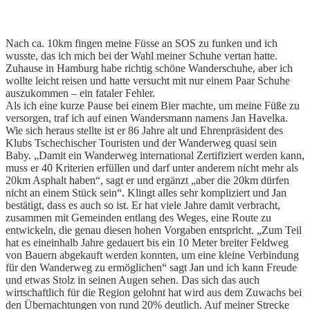
Architektur
Nach ca. 10km fingen meine Füsse an SOS zu funken und ich
wusste, das ich mich bei der Wahl meiner Schuhe vertan hatte.
Zuhause in Hamburg habe richtig schöne Wanderschuhe, aber ich
wollte leicht reisen und hatte versucht mit nur
einem Paar Schuhe
auszukommen – ein fataler Fehler.
Als ich eine kurze Pause bei einem Bier machte, um meine Füße zu
versorgen, traf ich auf einen Wandersmann namens Jan Havelka.
Wie sich heraus stellte ist er 86 Jahre alt und Ehrenpräsident des
Klubs Tschechischer Touristen und der Wanderweg quasi sein
Baby. „Damit ein Wanderweg international Zertifiziert werden kann,
muss er 40 Kriterien erfüllen und darf unter anderem nicht mehr als
20km Asphalt haben“, sagt er und ergänzt „aber die 20km dürfen
nicht an einem Stück sein“. Klingt alles sehr kompliziert und Jan
bestätigt, dass es auch so ist. Er hat viele Jahre damit verbracht,
zusammen mit Gemeinden entlang des Weges, eine Route zu
entwickeln, die genau diesen hohen Vorgaben entspricht. „Zum Teil
hat es eineinhalb Jahre gedauert bis ein 10 Meter breiter Feldweg
von Bauern abgekauft werden konnten, um eine kleine Verbindung
für den Wanderweg zu ermöglichen“ sagt Jan und ich kann Freude
und etwas Stolz in seinen Augen sehen. Das sich das auch
wirtschaftlich für die Region gelohnt hat wird aus dem Zuwachs bei
den Übernachtungen von rund 20% deutlich. Auf meiner Strecke