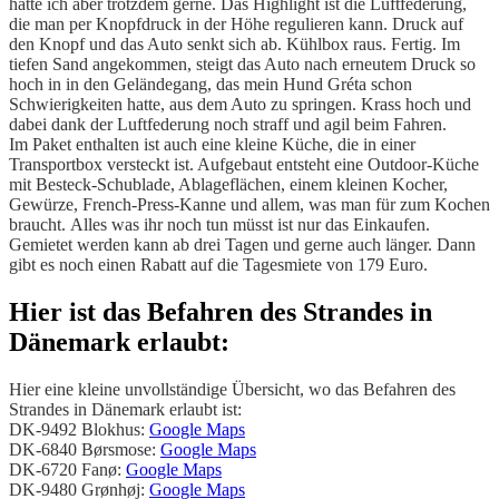
hätte ich aber trotzdem gerne. Das Highlight ist die Luftfederung,
die man per Knopfdruck in der Höhe regulieren kann. Druck auf
den Knopf und das Auto senkt sich ab. Kühlbox raus. Fertig. Im
tiefen Sand angekommen, steigt das Auto nach erneutem Druck so
hoch in in den Geländegang, das mein Hund Gréta schon
Schwierigkeiten hatte, aus dem Auto zu springen. Krass hoch und
dabei dank der Luftfederung noch straff und agil beim Fahren.
Im Paket enthalten ist auch eine kleine Küche, die in einer
Transportbox versteckt ist. Aufgebaut entsteht eine Outdoor-Küche
mit Besteck-Schublade, Ablageflächen, einem kleinen Kocher,
Gewürze, French-Press-Kanne und allem, was man für zum Kochen
braucht. Alles was ihr noch tun müsst ist nur das Einkaufen.
Gemietet werden kann ab drei
Tagen und gerne auch länger. Dann
gibt es noch einen Rabatt auf die Tagesmiete von 179 Euro.
Hier ist das Befahren des Strandes in
Dänemark erlaubt:
Hier eine kleine unvollständige Übersicht, wo das Befahren des
Strandes in Dänemark erlaubt ist:
DK-9492 Blokhus:
Google Maps
DK-6840 Børsmose:
Google Maps
DK-6720 Fanø:
Google Maps
DK-9480 Grønhøj:
Google Maps