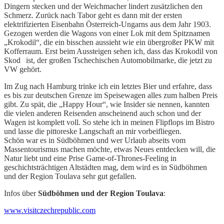
Dingern stecken und der Weichmacher lindert zusätzlichen den
Schmerz. Zurück nach Tabor geht es dann mit der ersten
elektrifizierten Eisenbahn Österreich-Ungarns aus dem Jahr 1903.
Gezogen werden die Wagons von einer Lok mit dem Spitznamen
„Krokodil“, die ein bisschen aussieht wie ein übergroßer PKW mit
Kofferraum. Erst beim Aussteigen sehen ich, dass das Krokodil von
Skod
a
ist, der großen Tschechischen Automobilmarke, die jetzt zu
VW gehört.
Im Zug nach Hamburg trinke ich ein letztes Bier und erfahre, dass
es bis zur deutschen Grenze im Speisewagen alles zum halben Preis
gibt. Zu spät, die „Happy Hour“, wie Insider sie nennen, kannten
die vielen anderen Reisenden anscheinend auch schon und der
Wagen ist komplett voll. So stehe ich in meinen Flipflops im Bistro
und lasse die pittoreske Langschaft an mir vorbeifliegen.
Schön war es in Südböhmen und wer Urlaub abseits vom
Massentourismus machen möchte, etwas Neues entdecken will, die
Natur liebt und eine Prise Game-of-Thrones-Feeling in
geschichtsträchtigen Altstädten mag, dem wird es in Südböhmen
und der Region Toulava sehr gut gefallen.
Infos über
Südböhmen und der Region Toulava
:
www.visitczechrepublic.com