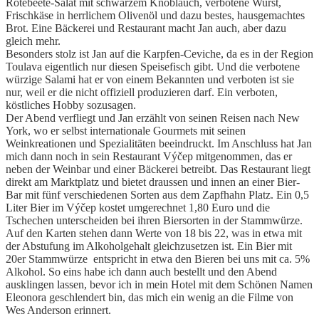
Rotebeete-Salat mit schwarzem Knoblauch, verbotene Wurst,
Frischkäse in herrlichem Olivenöl und dazu bestes, hausgemachtes
Brot. Eine Bäckerei und Restaurant macht Jan auch, aber dazu
gleich mehr.
Besonders stolz ist Jan auf die Karpfen-Ceviche, da es in der Region
Toulava eigentlich nur diesen Speisefisch gibt. Und die verbotene
würzige Salami hat er von einem Bekannten und verboten ist sie
nur, weil er die nicht offiziell produzieren darf. Ein verboten,
köstliches Hobby sozusagen.
Der Abend verfliegt und Jan erzählt von seinen Reisen nach New
York, wo er selbst internationale Gourmets mit seinen
Weinkreationen und Spezialitäten beeindruckt. Im Anschluss hat Jan
mich dann noch in sein Restaurant Výčep mitgenommen, das er
neben der Weinbar und einer Bäckerei betreibt. Das Restaurant liegt
direkt am Marktplatz und bietet draussen und innen an einer Bier-
Bar mit fünf verschiedenen Sorten aus dem Zapfhahn Platz. Ein 0,5
Liter Bier im Výčep kostet umgerechnet 1,80 Euro und die
Tschechen unterscheiden bei ihren Biersorten in der Stammwürze.
Auf den Karten stehen dann Werte von 18 bis 22, was in etwa mit
der Abstufung im Alkoholgehalt gleichzusetzen ist. Ein Bier mit
20er Stammwürze entspricht in etwa den Bieren bei uns mit ca. 5%
Alkohol. So eins habe ich dann auch bestellt und den Abend
ausklingen lassen, bevor ich in mein Hotel mit dem Schönen Namen
Eleonora geschlendert bin, das mich ein wenig an die Filme von
Wes Anderson erinnert.