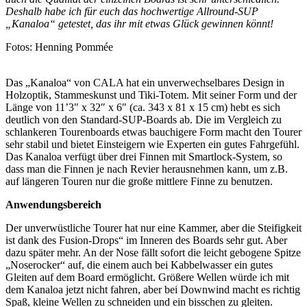
Deshalb habe ich für euch das hochwertige Allround-SUP
„Kanaloa“ getestet, das ihr mit etwas Glück gewinnen könnt!
Fotos: Henning Pommée
Das „Kanaloa“ von CALA hat ein unverwechselbares Design in
Holzoptik, Stammeskunst und Tiki-Totem. Mit seiner Form und der
Länge von 11’3″ x 32″ x 6″ (ca. 343 x 81 x 15 cm) hebt es sich
deutlich von den Standard-SUP-Boards ab. Die im Vergleich zu
schlankeren Tourenboards etwas bauchigere Form macht den Tourer
sehr stabil und bietet Einsteigern wie Experten ein gutes Fahrgefühl.
Das Kanaloa verfügt über drei Finnen mit Smartlock-System, so
dass man die Finnen je nach Revier herausnehmen kann, um z.B.
auf längeren Touren nur die große mittlere Finne zu benutzen.
Anwendungsbereich
Der unverwüstliche Tourer hat nur eine Kammer, aber die Steifigkeit
ist dank des Fusion-Drops“ im Inneren des Boards sehr gut. Aber
dazu später mehr. An der Nose fällt sofort die leicht gebogene Spitze
„Noserocker“ auf, die einem auch bei Kabbelwasser ein gutes
Gleiten auf dem Board ermöglicht. Größere Wellen würde ich mit
dem Kanaloa jetzt nicht fahren, aber bei Downwind macht es richtig
Spaß, kleine Wellen zu schneiden und ein bisschen zu gleiten.