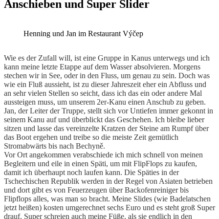
Anschieben und Super Slider
Henning und Jan im Restaurant Výčep
Wie es der Zufall will, ist eine Gruppe in Kanus unterwegs und ich
kann meine letzte Etappe auf dem Wasser absolvieren. Morgens
stechen wir in See, oder in den Fluss, um genau zu sein. Doch was
wie ein Fluß aussieht, ist zu dieser Jahreszeit eher ein Abfluss und
an sehr
vielen Stellen so seicht, dass ich das ein oder andere Mal
aussteigen muss, um unserem 2er-Kanu einen Anschub zu geben.
Jan, der Leiter der Truppe, stellt sich vor Untiefen immer gekonnt in
seinem Kanu auf und überblickt das Geschehen. Ich bleibe lieber
sitzen und lasse das vereinzelte Kratzen der Steine am Rumpf über
das Boot ergehen und treibe so die meiste Zeit gemütlich
Stromabwärts bis nach Bechyně.
Vor Ort angekommen verabschiede ich mich schnell von meinen
Begleitern und eile in einen Späti, um mit FlipFlops zu kaufen,
damit ich überhaupt noch laufen kann. Die Späties in der
Tschechischen Republik werden in der Regel von Asiaten betrieben
und dort gibt es von Feuerzeugen über Backofenreiniger bis
Flipflops alles, was man so bracht. Meine Slides (wie Badelatschen
jetzt heißen) kosten umgerechnet sechs Euro und es steht groß Super
drauf. Super schreien auch meine Füße, als sie endlich in den