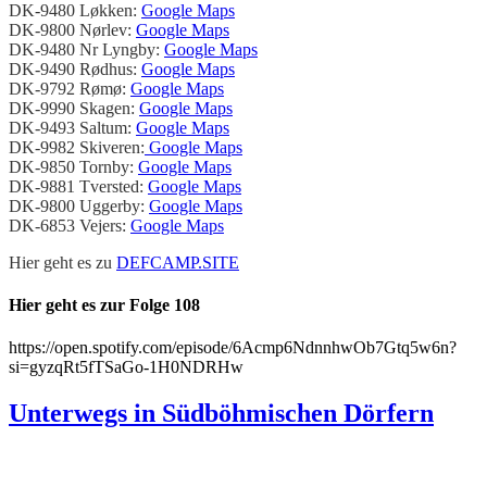
DK-9480 Løkken:
Google Maps
DK-9800 Nørlev:
Google Maps
DK-9480 Nr Lyngby:
Google Maps
DK-9490 Rødhus:
Google Maps
DK-9792 Rømø:
Google Maps
DK-9990 Skagen:
Google Maps
DK-9493 Saltum:
Google Maps
DK-9982 Skiveren:
Google Maps
DK-9850 Tornby:
Google Maps
DK-9881 Tversted:
Google Maps
DK-9800 Uggerby:
Google Maps
DK-6853 Vejers:
Google Maps
Hier geht es zu
DEFCAMP.SITE
Hier geht es zur Folge 108
https://open.spotify.com/episode/6Acmp6NdnnhwOb7Gtq5w6n?
si=gyzqRt5fTSaGo-1H0NDRHw
Unterwegs in Südböhmischen Dörfern