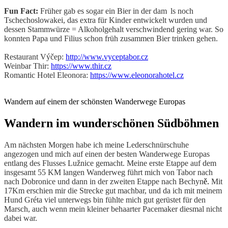
Fun Fact:
Früher gab es sogar ein Bier in der dam
a
ls noch
Tschechoslowakei, das extra für Kinder entwickelt wurden und
dessen Stammwürze = Alkoholgehalt verschwindend gering war. So
konnten Papa und Filius schon früh zusammen Bier trinken gehen.
Restaurant Výčep:
http://www.vyceptabor.cz
Weinbar Thir:
https://www.thir.cz
Romantic Hotel Eleonora:
https://www.eleonorahotel.cz
Wandern auf einem der schönsten Wanderwege Europas
Wandern im wunderschönen Südböhmen
Am nächsten Morgen habe ich meine Lederschnürschuhe
angezogen und mich auf einen der besten Wanderwege Europas
entlang des Flusses Lužnice gemacht. Meine erste Etappe auf dem
insgesamt 55 KM langen Wanderweg führt mich von Tabor nach
nach Dobronice und dann in der zweiten Etappe nach Bechyn
ě.
Mit
17Km erschien mir die Strecke gut machbar, und da ich mit meinem
Hund Gréta viel unterwegs bin fühlte mich gut gerüstet für den
Marsch, auch wenn mein kleiner behaarter Pacemaker diesmal nicht
dabei war.
Der historische Wanderweg aus dem 19 Jahrhundert geht auf