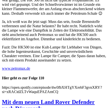
Wie gesagt, Die HK 500 ist nicht die typische Propanlaterne. Es
wird viel gepumpt. Und der Schnellvorwärmer ist im Grunde ein
kleiner Flammenwerfer, der am Anfang etwas abschreckend wirken
kann. Deshalb verwende ich auch immer die Petroleum-Schale 😉
Ja, ich weiß was ihr jetzt sagt: Muss das sein, fossile Brennstoffe
verbrennen und die Natur belasten? Ihr habt recht. Natürlich wirkt
die Lampe wie eine Dampflok in Zeiten der Elektromobilität. Das
sieht anscheinend auch Pertromax so und hat die HK500 auch
elektrifiziert im Angebot. Dimmbar und kinderleicht zu bedienen.
Fazit: Die HK500 ist eine Kult-Lampe für Liebhaber von Dingen,
die hohe Ingenieurskunst, Geschichte und unverwüstlichem
Charakter vereinen. Eine Lampe für Camper, die Spass daran haben,
sich mit einem Produkt auseinander zu setzen.
www.petromax.de
Hier geht es zur Folge 110
https://open.spotify.com/episode/4w0fbXHTgYXrebF3gvnXRY?
si=xRACtdZLTvWaquEPAZAmCQ
Mit dem neuen Land Rover Defender