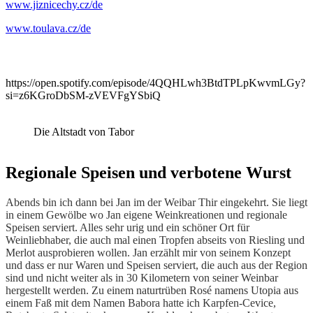
www.jiznicechy.cz/de
www.toulava.cz/de
https://open.spotify.com/episode/4QQHLwh3BtdTPLpKwvmLGy?
si=z6KGroDbSM-zVEVFgYSbiQ
Die Altstadt von Tabor
Regionale Speisen und verbotene Wurst
Abends bin ich dann bei Jan im der Weibar Thir eingekehrt. Sie liegt
in einem Gewölbe wo Jan eigene Weinkreationen und regionale
Speisen serviert. Alles sehr urig und ein schöner
Ort für
Weinliebhaber, die auch mal einen Tropfen abseits von Riesling und
Merlot ausprobieren wollen. Jan erzählt mir von seinem Konzept
und dass er nur Waren und Speisen serviert, die auch aus der Region
sind und nicht weiter als in 30 Kilometern von seiner Weinbar
hergestellt werden. Zu einem naturtrüben Rosé namens Utopia aus
einem Faß mit dem Namen Babora hatte ich Karpfen-Cevice,