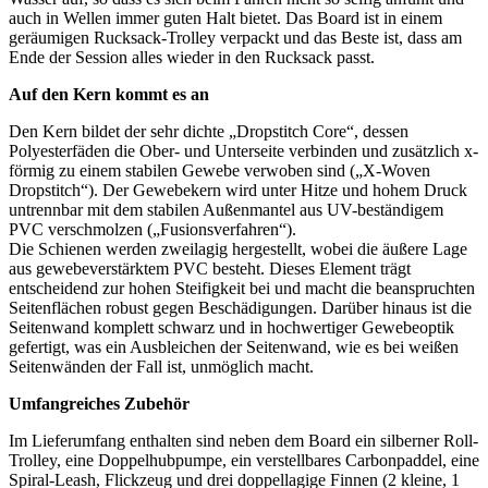
auch in Wellen immer guten Halt bietet. Das Board ist in einem
geräumigen Rucksack-Trolley verpackt und das Beste ist, dass am
Ende der Session alles wieder in den Rucksack passt.
Auf den Kern kommt es an
Den Kern bildet der sehr dichte „Dropstitch Core“, dessen
Polyesterfäden die Ober- und Unterseite verbinden und zusätzlich x-
förmig zu einem stabilen Gewebe verwoben sind („X-Woven
Dropstitch“). Der Gewebekern wird unter Hitze und hohem Druck
untrennbar mit dem stabilen Außenmantel aus UV-beständigem
PVC verschmolzen („Fusionsverfahren“).
Die Schienen werden zweilagig hergestellt, wobei die äußere Lage
aus gewebeverstärktem PVC besteht. Dieses Element trägt
entscheidend zur hohen Steifigkeit bei und macht die beanspruchten
Seitenflächen robust gegen Beschädigungen. Darüber hinaus ist die
Seitenwand komplett schwarz und in hochwertiger Gewebeoptik
gefertigt, was ein Ausbleichen der Seitenwand, wie es bei weißen
Seitenwänden der Fall ist, unmöglich macht.
Umfangreiches Zubehör
Im Lieferumfang enthalten sind neben dem Board ein silberner Roll-
Trolley, eine Doppelhubpumpe, ein verstellbares Carbonpaddel, eine
Spiral-Leash, Flickzeug und drei doppellagige Finnen (2 kleine, 1