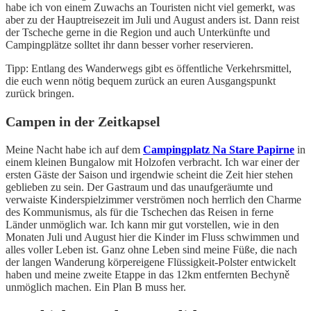
habe ich von einem Zuwachs an Touristen nicht viel gemerkt, was
aber zu der Hauptreisezeit im Juli und August anders ist. Dann reist
der Tscheche gerne in die Region und auch Unterkünfte und
Campingplätze solltet ihr dann besser vorher reservieren.
Tipp: Entlang des Wanderwegs gibt es öffentliche Verkehrsmittel,
die euch wenn nötig bequem zurück an euren Ausgangspunkt
zurück bringen.
Campen in der Zeitkapsel
Meine Nacht habe ich auf dem
Campingplatz Na Stare Papirne
in
einem kleinen Bungalow mit Holzofen verbracht. Ich war einer der
ersten Gäste der Saison und irgendwie scheint die Zeit hier stehen
geblieben zu sein. Der Gastraum und das unaufgeräumte und
verwaiste Kinderspielzimmer verströmen noch herrlich den Charme
des Kommunismus, als für die Tschechen das Reisen in ferne
Länder unmöglich war. Ich kann mir gut vorstellen, wie in den
Monaten Juli und August hier die Kinder im Fluss schwimmen und
alles voller Leben ist. Ganz ohne Leben sind meine Füße, die nach
der langen Wanderung körpereigene Flüssigkeit-Polster entwickelt
haben und meine zweite Etappe in das 12km entfernten Bechyně
unmöglich machen. Ein Plan B muss her.