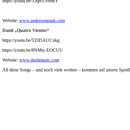
https://youtu.be/-OqrcUvrbRY
Website:
www.andersonpaak.com
Danit „Quatro
Vientos“
https://youtu.be/TZlI5AUCxkg
https://youtu.be/8NMty-EOCUU
Website:
www.danitmusic.com
All diese Songs – und noch viele weitere – kommen auf unsere Spotify