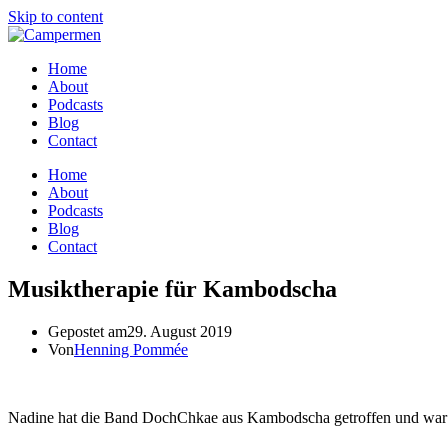
Skip to content
Home
About
Podcasts
Blog
Contact
Home
About
Podcasts
Blog
Contact
Musiktherapie für Kambodscha
Gepostet am
29. August 2019
Von
Henning Pommée
Nadine hat die Band DochChkae aus Kambodscha getroffen und war so