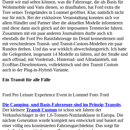
Damit wir mal sehen können, was die Fahrzeuge, die als Basis für
Wohnmobile und Vans dienen, so draufhaben, hat Ford extra die
Tore seines Testgeländes in Lommel geöffnet. Klar, natürlich nicht
nur für mich. Bei der exklusiven Veranstaltung konnten sich vor
allem Händler und Partner über die aktuellen Modelle informieren
und diese dann auch gleich auf der imposanten Teststrecke fahren.
Zusammen mit ein paar anderen Journalisten durfte auch ich
ebenfalls die Ford Pro Basisfahrzeuge im Detail kennenlernen und
mit verschiedenen Transit- und Transit-Custom-Modellen ein paar
Runden drehen. Und das war wirklich abwechslungsreich. Ich hatte
die Gelegenheit, insgesamt 14 Modelle zu fahren, auf der Straße und
auch offroad, mit Vorderrad-, Hinterrad- und Allradantrieb, mit
EcoBlue-Dieselmotoren, vollelektrisch und den Transit Custom
auch in der Plug-in-Hybrid-Variante.
Ein Transit für alle Fälle
Ford Pro Leisure Experience Event in Lommel Foto: Ford
Die Camping- und Basis-Fahrzeuge sind im Prinzip Transits
.
Der kleinere
Transit Custom
ist schon seit Jahren der
Verkaufsschlager in der 1,0-Tonnen-Nutzlastklasse in Europa. Die
nächste Generation wurde komplett neu entwickelt und basiert auf
einer völlig neu konstruierten Fahrzeugarchitektur. Das sorgt für