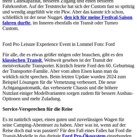
mehr Ladekapazität, besseren Zugang und einen besseren
Fahrkomfort. Auf der Teststrecke hat sich der Custom fast so spritzig
und wendig angefühlt wie ein Pkw. Aber das kannte ich schon,
schließlich ist der neue Nugget,
den ich für meine Festival-Saison
fahren durfte
, im Inneren ebenfalls ein Transit oder Turneo
Custom.
Ford Pro Leisure Experience Event in Lommel Foto: Ford
Für alle, die es etwas größer mögen oder brauchen, gibt es den
klassischen Transit
.
Weltweit gesehen ist der Transit der
meistverkaufte Transporter. Kürzlich feierte Ford den 60. Geburtstag
der Transporter-Familie. Aber vom alten Eisen kann man da
wirklich nicht sprechen. Beim letzten Update wurden 2024 zum
Beispiel Lösungen für die Vernetzung verbessert. Die neue
Achtgangautomatik, das verbesserte Chassis und die höhere
Nutzlast einiger Modellvarianten sorgen zudem für bessere Ausbau-
Optionen und mehr Zuladung.
Service-Versprechen für die Reise
Es ist natürlich super, einen guten und zuverlässigen Wagen für
seine Camping-Abenteuer zu haben. Aber was ist, wenn auf der
Reise doch mal was passiert? Für den Fall eines Falles hat Ford die
Transit-Modelle in das digitale
Ford Pro-Ökosystem
eingebunden.