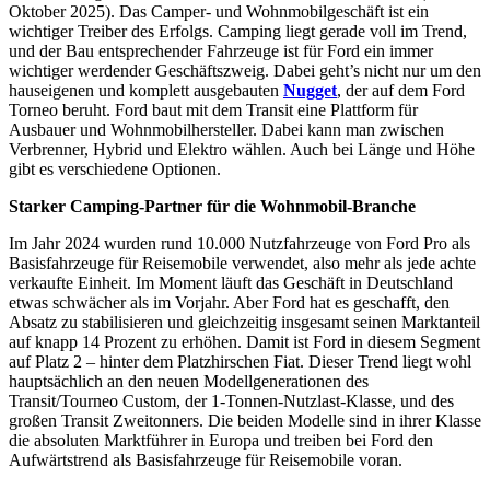
Oktober 2025). Das Camper- und Wohnmobilgeschäft ist ein
wichtiger Treiber des Erfolgs. Camping liegt gerade voll im Trend,
und der Bau entsprechender Fahrzeuge ist für Ford ein immer
wichtiger werdender Geschäftszweig. Dabei geht’s nicht nur um den
hauseigenen und komplett ausgebauten
Nugget
, der auf dem Ford
Torneo beruht. Ford baut mit dem Transit eine Plattform für
Ausbauer und Wohnmobilhersteller. Dabei kann man zwischen
Verbrenner, Hybrid und Elektro wählen. Auch bei Länge und Höhe
gibt es verschiedene Optionen.
Starker Camping-Partner für die Wohnmobil-Branche
Im Jahr 2024 wurden rund 10.000 Nutzfahrzeuge von Ford Pro als
Basisfahrzeuge für Reisemobile verwendet, also mehr als jede achte
verkaufte Einheit. Im Moment läuft das Geschäft in Deutschland
etwas schwächer als im Vorjahr. Aber Ford hat es geschafft, den
Absatz zu stabilisieren und gleichzeitig insgesamt seinen Marktanteil
auf knapp 14 Prozent zu erhöhen. Damit ist Ford in diesem Segment
auf Platz 2 – hinter dem Platzhirschen Fiat. Dieser Trend liegt wohl
hauptsächlich an den neuen Modellgenerationen des
Transit/Tourneo Custom, der 1-Tonnen-Nutzlast-Klasse, und des
großen Transit Zweitonners. Die beiden Modelle sind in ihrer Klasse
die absoluten Marktführer in Europa und treiben bei Ford den
Aufwärtstrend als Basisfahrzeuge für Reisemobile voran.