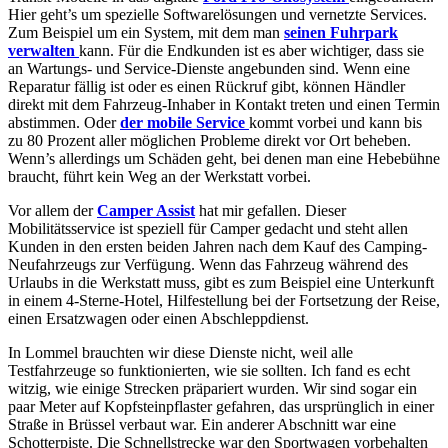
Hier geht’s um spezielle Softwarelösungen und vernetzte Services.
Zum Beispiel um ein System, mit dem man
seinen Fuhrpark
verwalten
kann. Für die Endkunden ist es aber wichtiger, dass sie
an Wartungs- und Service-Dienste angebunden sind. Wenn eine
Reparatur fällig ist oder es einen Rückruf gibt, können Händler
direkt mit dem Fahrzeug-Inhaber in Kontakt treten und einen Termin
abstimmen. Oder
der mobile Service
kommt vorbei und kann bis
zu 80 Prozent aller möglichen Probleme direkt vor Ort beheben.
Wenn’s allerdings um Schäden geht, bei denen man eine Hebebühne
braucht, führt kein Weg an der Werkstatt vorbei.
Vor allem der
Camper Assist
hat mir gefallen. Dieser
Mobilitätsservice ist speziell für Camper gedacht und steht allen
Kunden in den ersten beiden Jahren nach dem Kauf des Camping-
Neufahrzeugs zur Verfügung. Wenn das Fahrzeug während des
Urlaubs in die Werkstatt muss, gibt es zum Beispiel eine Unterkunft
in einem 4-Sterne-Hotel, Hilfestellung bei der Fortsetzung der Reise,
einen Ersatzwagen oder einen Abschleppdienst.
In Lommel brauchten wir diese Dienste nicht, weil alle
Testfahrzeuge so funktionierten, wie sie sollten. Ich fand es echt
witzig, wie einige Strecken präpariert wurden. Wir sind sogar ein
paar Meter auf Kopfsteinpflaster gefahren, das ursprünglich in einer
Straße in Brüssel verbaut war. Ein anderer Abschnitt war eine
Schotterpiste. Die Schnellstrecke war den Sportwagen vorbehalten