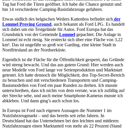
Tag hat Ford die Türen geöffnet. Ich habe die Chance genutzt und
bin 14 verschiedene Camping-Basisfahrzeuge gefahren.
Etwas südlich des belgischen Weilers Kattenbos befindet sich
der
Lommel Proving Ground
, auch bekannt als Ford LPG. Es handelt
sich dabei um ein Testgelände für Autos. Ford Europa hat das
Grundstück von der Gemeinde
Lommel
gepachtet. Die Anlage in
Lommel ist echt riesig. Sie erstreckt sich über eine Fläche von 3,22
km². Das ist ungefähr so groß wie Garding, eine kleine Stadt in
Nordfriesland an der Nordseeküste.
Eigentlich ist die Fläche für die Öffentlichkeit gesperrt, das Gelände
wird streng bewacht. Und das aus gutem Grund: Hier werden auch
neue Modelle von Ford lange vor Serienproduktion und Marktstart
getestet. Ich hatte dennoch die Möglichkeit, den Top-Secret-Bereich
zu besuchen und mit verschiedenen Transportern und Camping-
Basismodellen von Ford ein paar Runden zu drehen. Ich musste
unterschreiben, dass ich nichts von dem verrate, was ich zufällig auf
der Strecke sehe, und auch meine Smartphone-Kameras musste ich
abkleben. Und dann ging’s auch schon los.
In Europa ist Ford nach eigenen Aussagen die Nummer 1 im
Nutzfahrzeugmarkt – und das bereits seit zehn Jahren. In
Deutschland hat das Unternehmen bei den leichten und mittleren
Nutzfahrzeugen einen Marktanteil von mehr als 22 Prozent (Stand