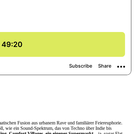
atischen Fusion aus urbanem Rave und familiärer Feiereuphorie.
oll, wie ein Sound-Spektrum, das von Techno über Indie bis
ng, Comfort Villages, ein eigener Supermarkt
– ja, sogar Flat