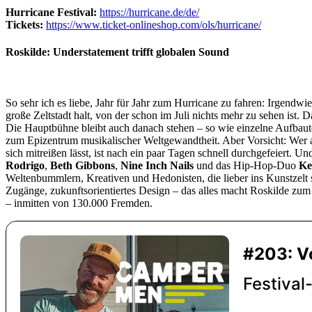
Hurricane Festival:
https://hurricane.de/de/
Tickets:
https://www.ticket-onlineshop.com/ols/hurricane/
Roskilde: Understatement trifft globalen Sound
So sehr ich es liebe, Jahr für Jahr zum Hurricane zu fahren: Irgendwi
große Zeltstadt halt, von der schon im Juli nichts mehr zu sehen ist. 
Die Hauptbühne bleibt auch danach stehen – so wie einzelne Aufbaut
zum Epizentrum musikalischer Weltgewandtheit. Aber Vorsicht: Wer am
sich mitreißen lässt, ist nach ein paar Tagen schnell durchgefeiert.
Rodrigo
,
Beth Gibbons
,
Nine Inch Nails
und das Hip-Hop-Duo
Ke
Weltenbummlern, Kreativen und Hedonisten, die lieber ins Kunstzelt s
Zugänge, zukunftsorientiertes Design – das alles macht Roskilde zum
– inmitten von 130.000 Fremden.