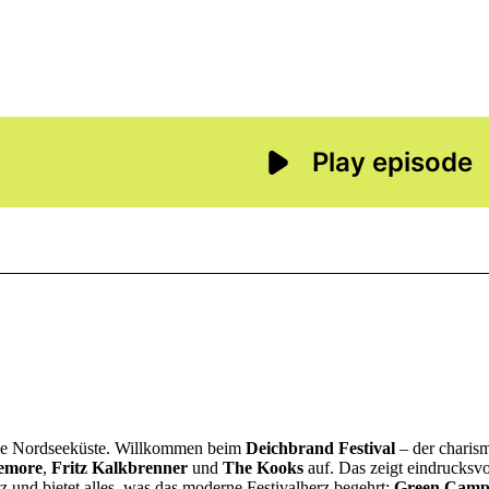
ie Nordseeküste. Willkommen beim
Deichbrand Festival
– der charism
emore
,
Fritz Kalkbrenner
und
The Kooks
auf. Das zeigt eindrucksv
 und bietet alles, was das moderne Festivalherz begehrt:
Green Campi