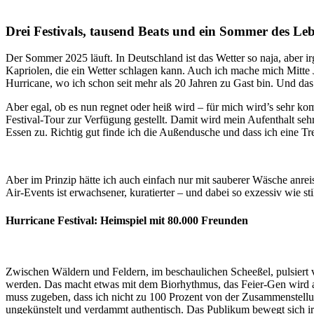
Drei Festivals, tausend Beats und ein Sommer des Le
Der Sommer 2025 läuft. In Deutschland ist das Wetter so naja, aber 
Kapriolen, die ein Wetter schlagen kann. Auch ich mache mich Mitte J
Hurricane, wo ich schon seit mehr als 20 Jahren zu Gast bin. Und das W
Aber egal, ob es nun regnet oder heiß wird – für mich wird’s sehr ko
Festival-Tour zur Verfügung gestellt. Damit wird mein Aufenthalt seh
Essen zu. Richtig gut finde ich die Außendusche und dass ich eine Tr
Aber im Prinzip hätte ich auch einfach nur mit sauberer Wäsche anr
Air-Events ist erwachsener, kuratierter – und dabei so exzessiv wie sti
Hurricane Festival: Heimspiel mit 80.000 Freunden
Zwischen Wäldern und Feldern, im beschaulichen Scheeßel, pulsier
werden. Das macht etwas mit dem Biorhythmus, das Feier-Gen wird ak
muss zugeben, dass ich nicht zu 100 Prozent von der Zusammenstellun
ungekünstelt und verdammt authentisch. Das Publikum bewegt sich i