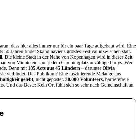
aran, dass hier alles immer nur für ein paar Tage aufgebaut wird. Eine
ls 50 Jahren findet Skandinaviens größtes Festival inzwischen statt.
li
. Die kleine Stadt in der Nähe von Kopenhagen wird in dieser Zeit
t man von Minute eins auf jedem Campingplatz unzählige Partys. Wer
hade. Denn mit
185 Acts aus 45 Ländern
– darunter
Olivia
– sie verbindet. Das Publikum? Eine faszinierende Melange aus
altigkeit gelebt
, nicht gepostet.
30.000 Volunteers
, barrierefreie
ts. Und das Beste: Kein Ort fühlt sich so sehr nach Gemeinschaft an