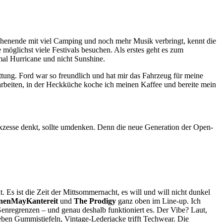
ochenende mit viel Camping und noch mehr Musik verbringt, kennt die
möglichst viele Festivals besuchen. Als erstes geht es zum
nmal Hurricane und nicht Sunshine.
ttung. Ford war so freundlich und hat mir das Fahrzeug für meine
 arbeiten, in der Heckküche koche ich meinen Kaffee und bereite mein
Exzesse denkt, sollte umdenken. Denn die neue Generation der Open-
. Es ist die Zeit der Mittsommernacht, es will und will nicht dunkel
nenMayKantereit
und
The Prodigy
ganz oben im Line-up. Ich
Genregrenzen – und genau deshalb funktioniert es. Der Vibe? Laut,
en Gummistiefeln, Vintage-Lederjacke trifft Techwear. Die