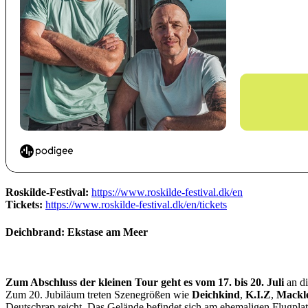
Roskilde-Festival:
https://www.roskilde-festival.dk/en
Tickets:
https://www.roskilde-festival.dk/en/tickets
Deichbrand: Ekstase am Meer
Zum Abschluss der kleinen Tour geht es vom 17. bis 20. Juli
an d
Zum 20. Jubiläum treten Szenegrößen wie
Deichkind
,
K.I.Z
,
Mackl
Deutschrap reicht. Das Gelände befindet sich am ehemaligen Flugplatz