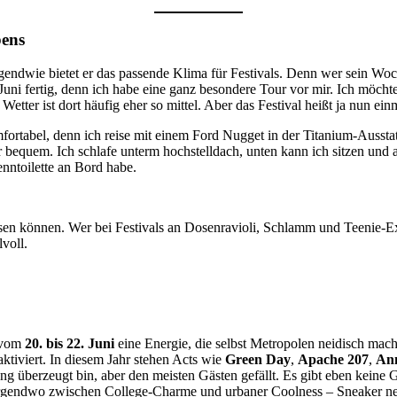
bens
irgendwie bietet er das passende Klima für Festivals. Denn wer sein W
uni fertig, denn ich habe eine ganz besondere Tour vor mir. Ich möchte 
etter ist dort häufig eher so mittel. Aber das Festival heißt ja nun ei
mfortabel, denn ich reise mit einem Ford Nugget in der Titanium-Aussta
r bequem. Ich schlafe unterm hochstelldach, unten kann ich sitzen und
enntoilette an Bord habe.
eisen können. Wer bei Festivals an Dosenravioli, Schlamm und Teenie-
lvoll.
t vom
20. bis 22. Juni
eine Energie, die selbst Metropolen neidisch macht
tiviert. In diesem Jahr stehen Acts wie
Green Day
,
Apache 207
,
An
g überzeugt bin, aber den meisten Gästen gefällt. Es gibt eben keine 
rgendwo zwischen College-Charme und urbaner Coolness – Sneaker neb