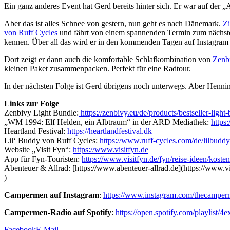
Ein ganz anderes Event hat Gerd bereits hinter sich. Er war auf der 
Aber das ist alles Schnee von gestern, nun geht es nach Dänemark.
Zi
von Ruff Cycles
und fährt von einem spannenden Termin zum nächsten
kennen. Über all das wird er in den kommenden Tagen auf Instagram
Dort zeigt er dann auch die komfortable Schlafkombination von
Zenb
kleinen Paket zusammenpacken. Perfekt für eine Radtour.
In der nächsten Folge ist Gerd übrigens noch unterwegs. Aber Henni
Links zur Folge
Zenbivy Light Bundle:
https://zenbivy.eu/de/products/bestseller-light
„WM 1994: Elf Helden, ein Albtraum“ in der ARD Mediathek:
https
Heartland Festival:
https://heartlandfestival.dk
Lil‘ Buddy von Ruff Cycles:
https://www.ruff-cycles.com/de/lilbuddy
Website „Visit Fyn“:
https://www.visitfyn.de
App für Fyn-Touristen:
https://www.visitfyn.de/fyn/reise-ideen/kost
Abenteuer & Allrad: [https://www.abenteuer-allrad.de](https://www.v
)
Campermen auf Instagram
:
https://www.instagram.com/thecampe
Campermen-Radio auf Spotify
:
https://open.spotify.com/playli
Facebook
E-Mail