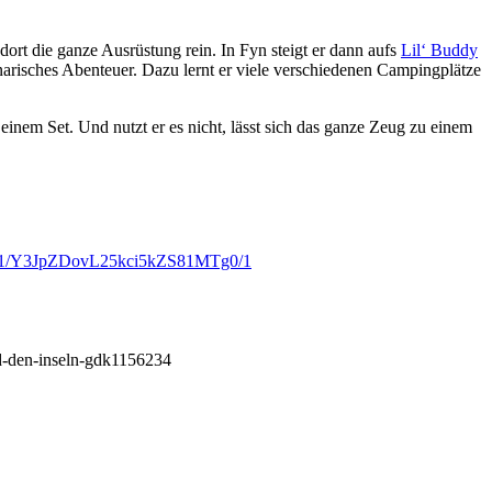
dort die ganze Ausrüstung rein. In Fyn steigt er dann aufs
Lil‘ Buddy
narisches Abenteuer. Dazu lernt er viele verschiedenen Campingplätze
inem Set. Und nutzt er es nicht, lässt sich das ganze Zeug zu einem
ffel-1/Y3JpZDovL25kci5kZS81MTg0/1
und-den-inseln-gdk1156234