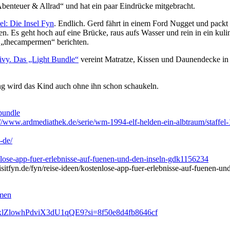
„Abenteuer & Allrad“ und hat ein paar Eindrücke mitgebracht.
el: Die Insel Fyn
. Endlich. Gerd fährt in einem Ford Nugget und packt 
. Es geht hoch auf eine Brücke, raus aufs Wasser und rein in ein kuli
 „thecampermen“ berichten.
ivy. Das „Light Bundle“
vereint Matratze, Kissen und Daunendecke in e
ng wird das Kind auch ohne ihn schon schaukeln.
-bundle
://www.ardmediathek.de/serie/wm-1994-elf-helden-ein-albtraum/sta
-de/
enlose-app-fuer-erlebnisse-auf-fuenen-und-den-inseln-gdk1156234
isitfyn.de/fyn/reise-ideen/kostenlose-app-fuer-erlebnisse-auf-fuenen-
rmen
st/4exlZlowhPdviX3dU1qQE9?si=8f50e8d4fb8646cf