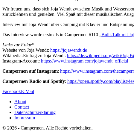
Wir freuen uns, dass sich Joja Wendt zwischen Musik und Wassersport
zurücklehnen und genießen. Viel Spaß mit dieser musikalischen Ausg
Interview mit Joja Wendt über Camping mit Klavier und Entspannung
Das Interview wurde erstmals in Campermen #110 „
Bulli-Talk mit J
Links zur Folge
*
Website von Joja Wendt:
https://jojawendt.de
Wikipedia-Eintrag zu Joja Wendt:
https://de.wikipedia.org/wiki/Joja
W
Instagram-Account:
https://www.instagram.com/jojawendt_official
Campermen auf Instagram
:
https://www.instagram.com/thecampe
Campermen-Radio auf Spotify
:
https://open.spotify.com/playli
Facebook
E-Mail
About
Contact
Datenschutzerklärung
Impressum
© 2026 - Campermen. Alle Rechte vorbehalten.