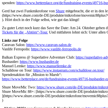
spenden:
https://www.betterplace.org/de/fundraising-events/49716-b
Gerd hat zwei Funkmikrofone von
Shure
mitgebracht, die er in den 
(https://www.shure.com/de-DE/produkte/mikrofone/movemic88pl
). Hört doch in der Folge selbst, wie gut das klingt!
Zu guter Letzt noch kurz das Save the Date: Am 24. Oktober gehe
Tickets für die „Abtörn“-Tour.
Und mitfahren lohnt sich: Unter allen G
Links zur Folge
Caravan Salon:
https://www.caravan-salon.de
Vanlife Ferropolis:
https://www.vanlife-ferropolis.de
Balkan Express @ Superlative Adventure Club:
https://superlative-a
Busbastler:
https://www.busbastler.de
Manuel Lemke:
https://www.manuellemke.de
Schalldose on Tour:
https://www.instagram.com/schalldose.on.tour/
Spendenaktion für „Mission to Marsh“:
https://www.betterplace.org/de/fundraising-events/49716-busbastler-
Shure MoveMic Two:
https://www.shure.com/de-DE/produkte/mik
Shure MoveMic 88+: [https://www.shure.com/de-DE/produkte/mi
](https://www.shure.com/de-DE/produkte/mikrofone/movemic88p
)