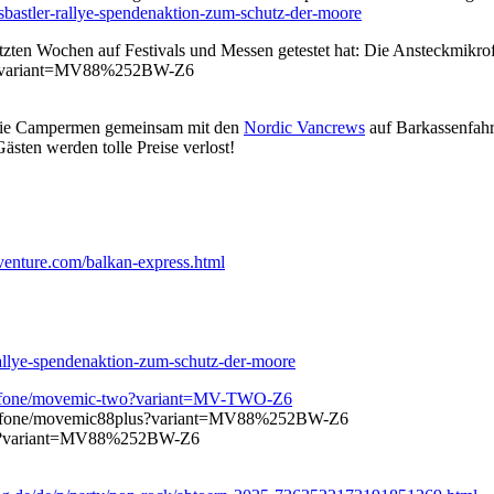
usbastler-rallye-spendenaktion-zum-schutz-der-moore
letzten Wochen auf Festivals und Messen getestet hat: Die Ansteckmikr
us?variant=MV88%252BW-Z6
n die Campermen gemeinsam mit den
Nordic Vancrews
auf Barkassenfahr
ästen werden tolle Preise verlost!
dventure.com/balkan-express.html
rallye-spendenaktion-zum-schutz-der-moore
rofone/movemic-two?variant=MV-TWO-Z6
krofone/movemic88plus?variant=MV88%252BW-Z6
lus?variant=MV88%252BW-Z6